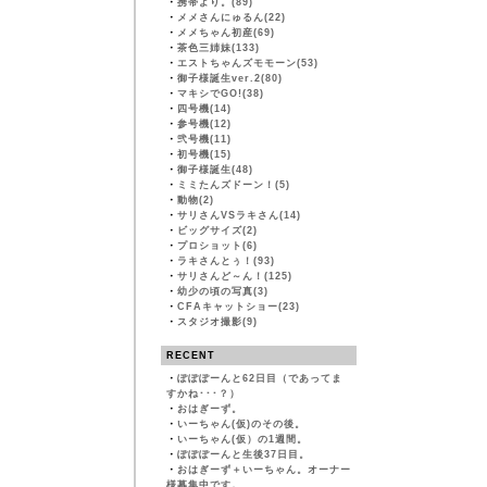
・
携帯より。(89)
・
メメさんにゅるん(22)
・
メメちゃん初産(69)
・
茶色三姉妹(133)
・
エストちゃんズモモーン(53)
・
御子様誕生ver.2(80)
・
マキシでGO!(38)
・
四号機(14)
・
参号機(12)
・
弐号機(11)
・
初号機(15)
・
御子様誕生(48)
・
ミミたんズドーン！(5)
・
動物(2)
・
サリさんVSラキさん(14)
・
ビッグサイズ(2)
・
プロショット(6)
・
ラキさんとぅ！(93)
・
サリさんど～ん！(125)
・
幼少の頃の写真(3)
・
CFAキャットショー(23)
・
スタジオ撮影(9)
RECENT
・
ぽぽぽーんと62日目（であってま
すかね･･･？）
・
おはぎーず。
・
いーちゃん(仮)のその後。
・
いーちゃん(仮）の1週間。
・
ぽぽぽーんと生後37日目。
・
おはぎーず＋いーちゃん。オーナー
様募集中です。