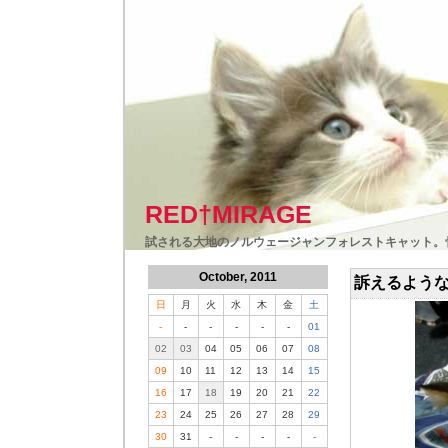
RED†MIRAGE
試される大地のノルウェージャンフォレストキャット。
October, 2011
訴えるよう
日
月
火
水
木
金
土
-
-
-
-
-
-
01
02
03
04
05
06
07
08
09
10
11
12
13
14
15
16
17
18
19
20
21
22
23
24
25
26
27
28
29
30
31
-
-
-
-
-