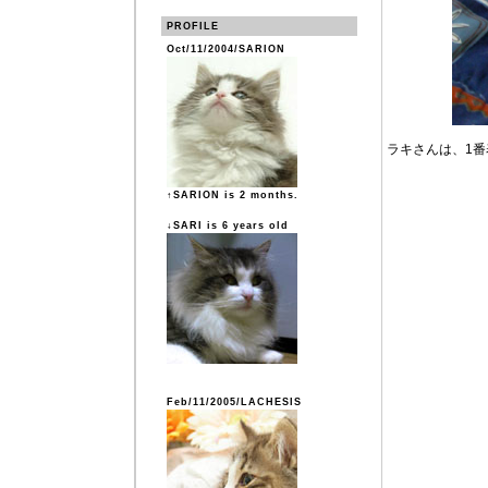
PROFILE
Oct/11/2004/SARION
ラキさんは、1
↑SARION is 2 months.
↓SARI is 6 years old
Feb/11/2005/LACHESIS