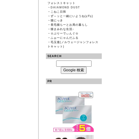
フォレストキャット
・
DAIAMOND DUST
・
こねこ日和
・
ず～ッと一緒にいようね(≧∇≦)
・
猫にっき
・
長毛猫らーとお局の暮らし
・
猫まみれな生活♪
・
☆ぶりーでぃんぐ☆
・
ふぉーにゃんだふる
・
毛玉道(ノルウェージャンフォレス
トキャット)
SEARCH
PR