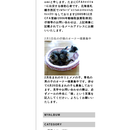
omiと申します。たまにCFAｷｬｯﾄｼｮ
ｰに出没する猫初心者です。北海道札
幌市西区でﾉﾙｳｪｰｼﾞｬﾝﾌｫﾚｽﾄｷｬｯﾄの
ｷｬｯﾃﾘｰをしております(2005年12月
CFA登録/2006年動物取扱業取得済)
仔猫等のお問い合わせは、上記画像に
記載されているメールアドレスにお願
いいたします。
2月1日生の仔猫のオーナー様募集中
2月生まれのサリとメメの子。青色の
男の子のオーナー様募集中です。併せ
て4月20日生まれの子も募集しており
ます。見学やお問い合わせの際は、必
ずメールの件名に「猫」という言葉を
記入してください。よろしくお願いい
たします。
MYALBUM
CATEGORY