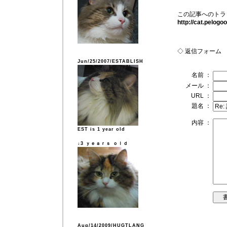
この記事へのトラ
http://cat.pelog
◇ 返信フォーム
Jun/25/2007/ESTABLISH
名前 ：
メール ：
URL ：
題名 ：
内容 ：
EST is 1 year old
↓3 ｙｅａｒｓ ｏｌｄ
Aug/14/2009/HUGTLANG