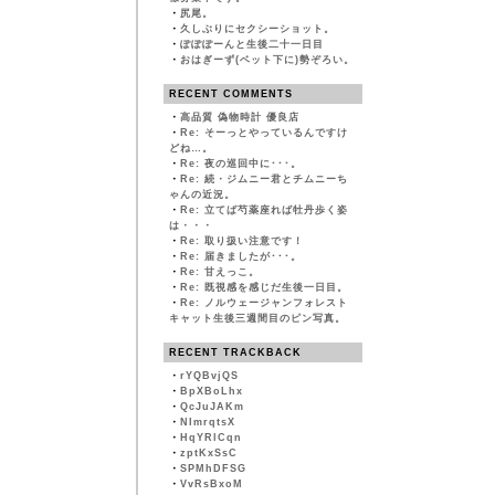
・
尻尾。
・
久しぶりにセクシーショット。
・
ぽぽぽーんと生後二十一日目
・
おはぎーず(ベット下に)勢ぞろい。
RECENT COMMENTS
・
高品質 偽物時計 優良店
・
Re: そーっとやっているんですけ
どね…。
・
Re: 夜の巡回中に･･･。
・
Re: 続・ジムニー君とチムニーち
ゃんの近況。
・
Re: 立てば芍薬座れば牡丹歩く姿
は・・・
・
Re: 取り扱い注意です！
・
Re: 届きましたが･･･。
・
Re: 甘えっこ。
・
Re: 既視感を感じだ生後一日目。
・
Re: ノルウェージャンフォレスト
キャット生後三週間目のピン写真。
RECENT TRACKBACK
・
rYQBvjQS
・
BpXBoLhx
・
QcJuJAKm
・
NImrqtsX
・
HqYRlCqn
・
zptKxSsC
・
SPMhDFSG
・
VvRsBxoM