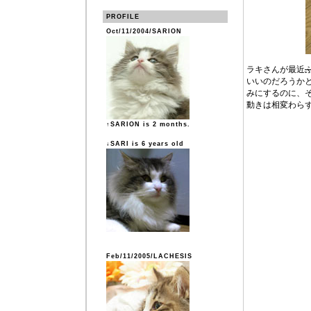
PROFILE
Oct/11/2004/SARION
ラキさんが最近
いいのだろうかと
みにするのに、そ
動きは相変わら
↑SARION is 2 months.
↓SARI is 6 years old
Feb/11/2005/LACHESIS