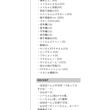
・
携帯より。(89)
・
メメさんにゅるん(22)
・
メメちゃん初産(69)
・
茶色三姉妹(133)
・
エストちゃんズモモーン(53)
・
御子様誕生ver.2(80)
・
マキシでGO!(38)
・
四号機(14)
・
参号機(12)
・
弐号機(11)
・
初号機(15)
・
御子様誕生(48)
・
ミミたんズドーン！(5)
・
動物(2)
・
サリさんVSラキさん(14)
・
ビッグサイズ(2)
・
プロショット(6)
・
ラキさんとぅ！(93)
・
サリさんど～ん！(125)
・
幼少の頃の写真(3)
・
CFAキャットショー(23)
・
スタジオ撮影(9)
RECENT
・
ぽぽぽーんと62日目（であってま
すかね･･･？）
・
おはぎーず。
・
いーちゃん(仮)のその後。
・
いーちゃん(仮）の1週間。
・
ぽぽぽーんと生後37日目。
・
おはぎーず＋いーちゃん。オーナー
様募集中です。