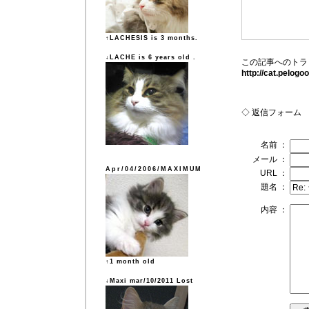
↑LACHESIS is 3 months.
↓LACHE is 6 years old .
この記事へのトラ
http://cat.pelog
◇ 返信フォーム
名前 ：
メール ：
Apr/04/2006/MAXIMUM
URL ：
題名 ：
内容 ：
↑1 month old
↓Maxi mar/10/2011 Lost