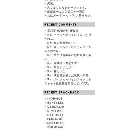
・
尻尾。
・
久しぶりにセクシーショット。
・
ぽぽぽーんと生後二十一日目
・
おはぎーず(ベット下に)勢ぞろい。
RECENT COMMENTS
・
高品質 偽物時計 優良店
・
Re: そーっとやっているんですけ
どね…。
・
Re: 夜の巡回中に･･･。
・
Re: 続・ジムニー君とチムニーち
ゃんの近況。
・
Re: 立てば芍薬座れば牡丹歩く姿
は・・・
・
Re: 取り扱い注意です！
・
Re: 届きましたが･･･。
・
Re: 甘えっこ。
・
Re: 既視感を感じだ生後一日目。
・
Re: ノルウェージャンフォレスト
キャット生後三週間目のピン写真。
RECENT TRACKBACK
・
rYQBvjQS
・
BpXBoLhx
・
QcJuJAKm
・
NImrqtsX
・
HqYRlCqn
・
zptKxSsC
・
SPMhDFSG
・
VvRsBxoM