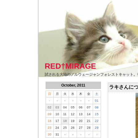
RED†MIRAGE
試される大地のノルウェージャンフォレストキャット。
October, 2011
ラキさんに
日
月
火
水
木
金
土
-
-
-
-
-
-
01
02
03
04
05
06
07
08
09
10
11
12
13
14
15
16
17
18
19
20
21
22
23
24
25
26
27
28
29
30
31
-
-
-
-
-