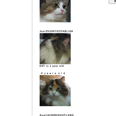
Jun/25/2007/ESTABLISH
EST is 1 year old
↓3 ｙｅａｒｓ ｏｌｄ
Aug/14/2009/HUGTLANG