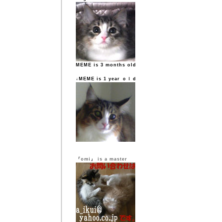
MEME is 3 months old
↓MEME is 1 year ｏｌｄ
『omi』 is a master