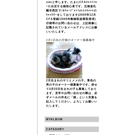
omiと申します。たまにCFAｷｬｯﾄｼｮ
ｰに出没する猫初心者です。北海道札
幌市西区でﾉﾙｳｪｰｼﾞｬﾝﾌｫﾚｽﾄｷｬｯﾄの
ｷｬｯﾃﾘｰをしております(2005年12月
CFA登録/2006年動物取扱業取得済)
仔猫等のお問い合わせは、上記画像に
記載されているメールアドレスにお願
いいたします。
2月1日生の仔猫のオーナー様募集中
2月生まれのサリとメメの子。青色の
男の子のオーナー様募集中です。併せ
て4月20日生まれの子も募集しており
ます。見学やお問い合わせの際は、必
ずメールの件名に「猫」という言葉を
記入してください。よろしくお願いい
たします。
MYALBUM
CATEGORY