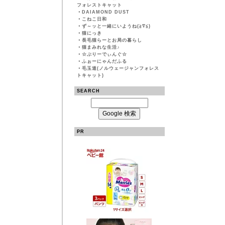
フォレストキャット
・
DAIAMOND DUST
・
こねこ日和
・
ず～ッと一緒にいようね(≧∇≦)
・
猫にっき
・
長毛猫らーとお局の暮らし
・
猫まみれな生活♪
・
☆ぶりーでぃんぐ☆
・
ふぉーにゃんだふる
・
毛玉道(ノルウェージャンフォレス
トキャット)
SEARCH
PR