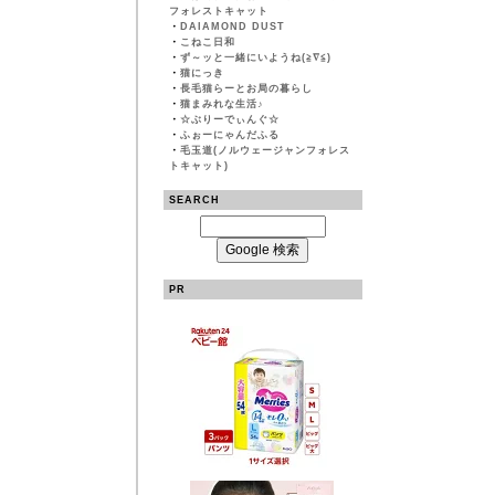
フォレストキャット
・
DAIAMOND DUST
・
こねこ日和
・
ず～ッと一緒にいようね(≧∇≦)
・
猫にっき
・
長毛猫らーとお局の暮らし
・
猫まみれな生活♪
・
☆ぶりーでぃんぐ☆
・
ふぉーにゃんだふる
・
毛玉道(ノルウェージャンフォレス
トキャット)
SEARCH
PR