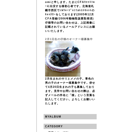
omiと申します。たまにCFAｷｬｯﾄｼｮ
ｰに出没する猫初心者です。北海道札
幌市西区でﾉﾙｳｪｰｼﾞｬﾝﾌｫﾚｽﾄｷｬｯﾄの
ｷｬｯﾃﾘｰをしております(2005年12月
CFA登録/2006年動物取扱業取得済)
仔猫等のお問い合わせは、上記画像に
記載されているメールアドレスにお願
いいたします。
2月1日生の仔猫のオーナー様募集中
2月生まれのサリとメメの子。青色の
男の子のオーナー様募集中です。併せ
て4月20日生まれの子も募集しており
ます。見学やお問い合わせの際は、必
ずメールの件名に「猫」という言葉を
記入してください。よろしくお願いい
たします。
MYALBUM
CATEGORY