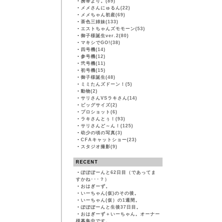
・
携帯より。(89)
・
メメさんにゅるん(22)
・
メメちゃん初産(69)
・
茶色三姉妹(133)
・
エストちゃんズモモーン(53)
・
御子様誕生ver.2(80)
・
マキシでGO!(38)
・
四号機(14)
・
参号機(12)
・
弐号機(11)
・
初号機(15)
・
御子様誕生(48)
・
ミミたんズドーン！(5)
・
動物(2)
・
サリさんVSラキさん(14)
・
ビッグサイズ(2)
・
プロショット(6)
・
ラキさんとぅ！(93)
・
サリさんど～ん！(125)
・
幼少の頃の写真(3)
・
CFAキャットショー(23)
・
スタジオ撮影(9)
RECENT
・
ぽぽぽーんと62日目（であってま
すかね･･･？）
・
おはぎーず。
・
いーちゃん(仮)のその後。
・
いーちゃん(仮）の1週間。
・
ぽぽぽーんと生後37日目。
・
おはぎーず＋いーちゃん。オーナー
様募集中です。