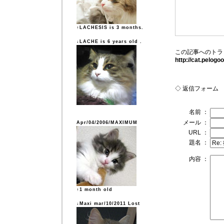
↑LACHESIS is 3 months.
↓LACHE is 6 years old .
この記事へのトラ
http://cat.pelog
◇ 返信フォーム
名前 ：
メール ：
Apr/04/2006/MAXIMUM
URL ：
題名 ：
内容 ：
↑1 month old
↓Maxi mar/10/2011 Lost