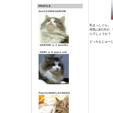
PROFILE
Oct/11/2004/SARION
乳まっしぐら。
何気にβの方が
らでしょうか？
どっちもじゅー
↑SARION is 2 months.
↓SARI is 6 years old
Feb/11/2005/LACHESIS