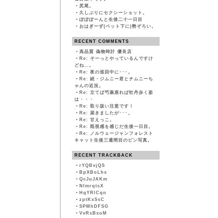
・
尻尾。
・
久しぶりにセクシーショット。
・
ぽぽぽーんと生後二十一日目
・
おはぎーず(ベット下に)勢ぞろい。
RECENT COMMENTS
・
高品質 偽物時計 優良店
・
Re: そーっとやっているんですけ
どね…。
・
Re: 夜の巡回中に･･･。
・
Re: 続・ジムニー君とチムニーち
ゃんの近況。
・
Re: 立てば芍薬座れば牡丹歩く姿
は・・・
・
Re: 取り扱い注意です！
・
Re: 届きましたが･･･。
・
Re: 甘えっこ。
・
Re: 既視感を感じだ生後一日目。
・
Re: ノルウェージャンフォレスト
キャット生後三週間目のピン写真。
RECENT TRACKBACK
・
rYQBvjQS
・
BpXBoLhx
・
QcJuJAKm
・
NImrqtsX
・
HqYRlCqn
・
zptKxSsC
・
SPMhDFSG
・
VvRsBxoM