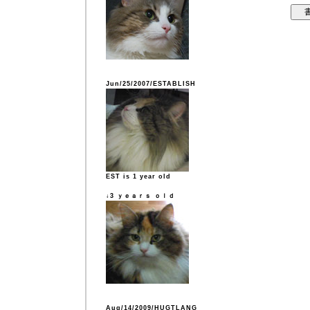
Jun/25/2007/ESTABLISH
EST is 1 year old
↓3 ｙｅａｒｓ ｏｌｄ
Aug/14/2009/HUGTLANG