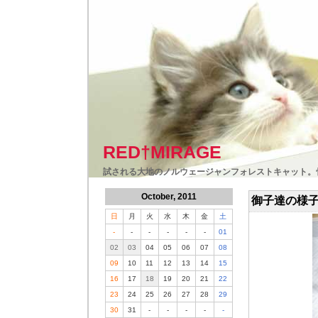
RED†MIRAGE
試される大地のノルウェージャンフォレストキャット。
October, 2011
御子達の様
日
月
火
水
木
金
土
-
-
-
-
-
-
01
02
03
04
05
06
07
08
09
10
11
12
13
14
15
16
17
18
19
20
21
22
23
24
25
26
27
28
29
30
31
-
-
-
-
-