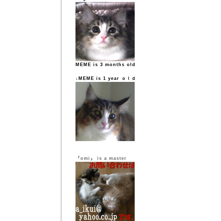
MEME is 3 months old
↓MEME is 1 year ｏｌｄ
『omi』 is a master