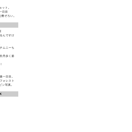
ョット。
一日目
)勢ぞろい。
店
いるんですけ
。
とチムニーち
ば牡丹歩く姿
！
。
生後一日目。
ンフォレスト
ピン写真。
K