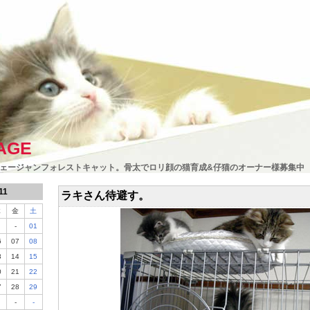
AGE
ェージャンフォレストキャット。骨太でロリ顔の猫育成&仔猫のオーナー様募集中
11
ラキさん待避す。
木
金
土
-
01
6
07
08
3
14
15
0
21
22
7
28
29
-
-