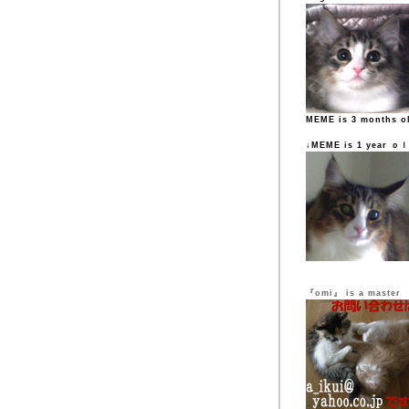
MEME is 3 months o
↓MEME is 1 year ｏ
『omi』 is a master