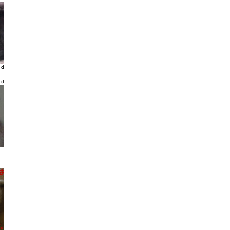
ld
ｌｄ