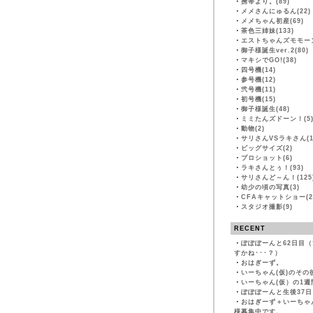
・
携帯より。(89)
・
メメさんにゅるん(22)
・
メメちゃん初産(69)
・
茶色三姉妹(133)
・
エストちゃんズモモーン
・
御子様誕生ver.2(80)
・
マキシでGO!(38)
・
四号機(14)
・
参号機(12)
・
弐号機(11)
・
初号機(15)
・
御子様誕生(48)
・
ミミたんズドーン！(5
・
動物(2)
・
サリさんVSラキさん(1
・
ビッグサイズ(2)
・
プロショット(6)
・
ラキさんとぅ！(93)
・
サリさんど～ん！(125
・
幼少の頃の写真(3)
・
CFAキャットショー(2
・
スタジオ撮影(9)
RECENT
・
ぽぽぽーんと62日目
すかね･･･？）
・
おはぎーず。
・
いーちゃん(仮)のその
・
いーちゃん(仮）の1週
・
ぽぽぽーんと生後37日
・
おはぎーず＋いーちゃ
様募集中です。