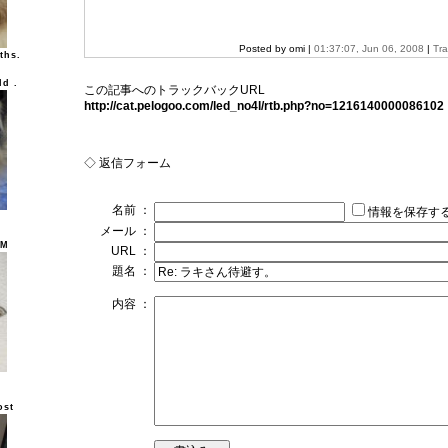
Posted by omi |
01:37:07, Jun 06, 2008
|
Tr
ths.
ld .
この記事へのトラックバックURL
http://cat.pelogoo.com/led_no4l/rtb.php?no=1216140000086102
◇ 返信フォーム
名前 ：
情報を保存す
メール ：
UM
URL ：
題名 ：
内容 ：
ost