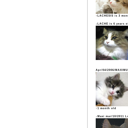
↑LACHESIS is 3 mon
↓LACHE is 6 years o
Apr/04/2006/MAXIM
↑1 month old
↓Maxi mar/10/2011 L