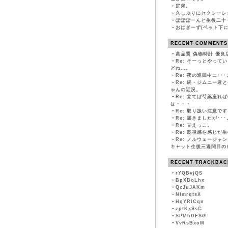
・
尻尾。
・
久しぶりにセクシーシ
・
ぽぽぽーんと生後二十
・
おはぎーず(ベット下に
RECENT COMMENTS
・
高品質 偽物時計 優良
・
Re: そーっとやって
どね…。
・
Re: 夜の巡回中に･･･
・
Re: 続・ジムニー君
ゃんの近況。
・
Re: 立てば芍薬座れ
は・・・
・
Re: 取り扱い注意です
・
Re: 届きましたが･･･
・
Re: 甘えっこ。
・
Re: 既視感を感じだ
・
Re: ノルウェージャ
キャット生後三週間目の
RECENT TRACKBAC
・
rYQBvjQS
・
BpXBoLhx
・
QcJuJAKm
・
NImrqtsX
・
HqYRlCqn
・
zptKxSsC
・
SPMhDFSG
・
VvRsBxoM