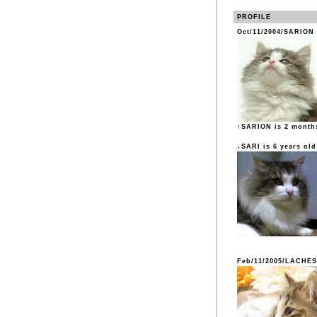
PROFILE
Oct/11/2004/SARION
↑SARION is 2 month
↓SARI is 6 years old
Feb/11/2005/LACHES