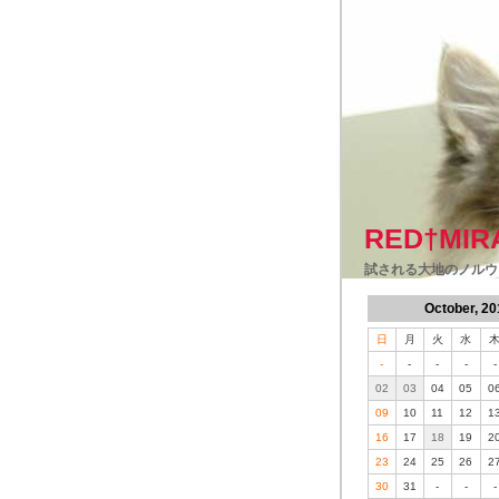
RED†MIR
試される大地のノルウ
October, 20
日
月
火
水
-
-
-
-
-
02
03
04
05
0
09
10
11
12
1
16
17
18
19
2
23
24
25
26
2
30
31
-
-
-