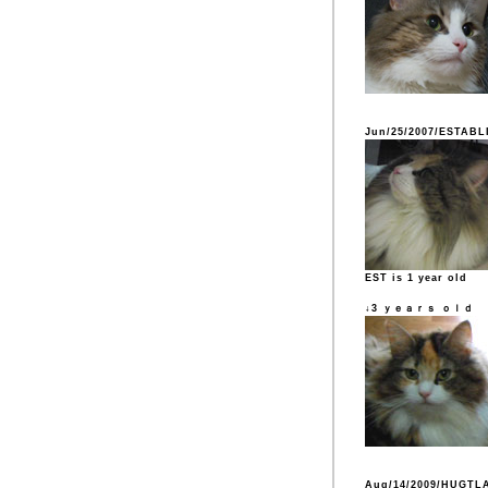
Jun/25/2007/ESTABL
EST is 1 year old
↓3 ｙｅａｒｓ ｏｌｄ
Aug/14/2009/HUGTL