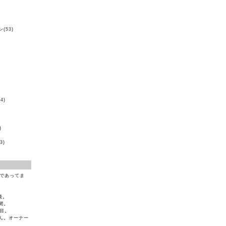
(53)
)
4)
)
3)
（であってま
後。
間。
目。
ん。オーナー