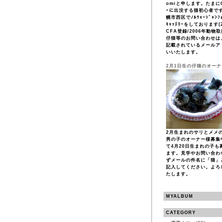
omiと申します。たまにCF
ｰに出没する猫初心者で
幌市西区でﾉﾙｳｪｰｼﾞｬﾝﾌｫ
ｷｬｯﾃﾘｰをしております(2
CFA登録/2006年動物
仔猫等のお問い合わせは
記載されているメールア
いいたします。
2月1日生の仔猫のオー
2月生まれのサリとメメ
男の子のオーナー様募集
て4月20日生まれの子も
ます。見学やお問い合わ
ずメールの件名に「猫」
記入してください。よろ
たします。
MYALBUM
CATEGORY