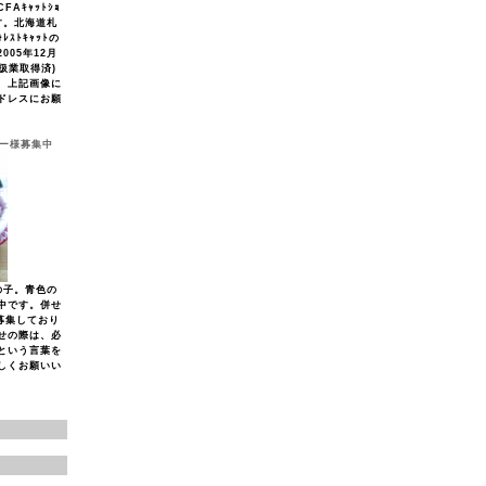
Aｷｬｯﾄｼｮ
す。北海道札
ﾚｽﾄｷｬｯﾄの
005年12月
取扱業取得済)
、上記画像に
ドレスにお願
ナー様募集中
の子。青色の
中です。併せ
募集しており
せの際は、必
という言葉を
しくお願いい