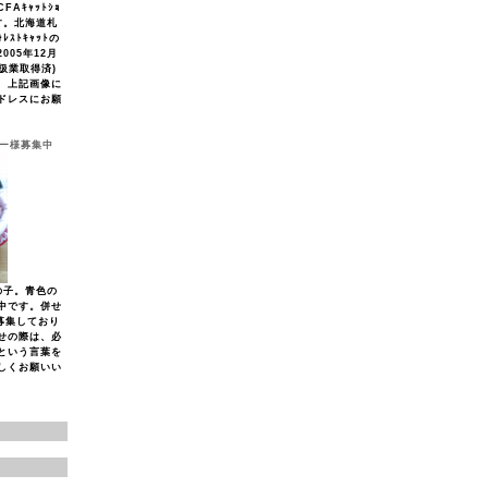
Aｷｬｯﾄｼｮ
す。北海道札
ﾚｽﾄｷｬｯﾄの
005年12月
取扱業取得済)
、上記画像に
ドレスにお願
ナー様募集中
の子。青色の
中です。併せ
募集しており
せの際は、必
という言葉を
しくお願いい