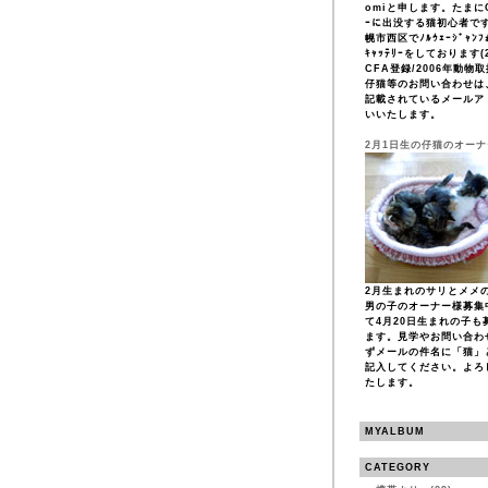
omiと申します。たまにCF
ｰに出没する猫初心者で
幌市西区でﾉﾙｳｪｰｼﾞｬﾝﾌｫ
ｷｬｯﾃﾘｰをしております(2
CFA登録/2006年動物
仔猫等のお問い合わせは
記載されているメールア
いいたします。
2月1日生の仔猫のオー
2月生まれのサリとメメ
男の子のオーナー様募集
て4月20日生まれの子も
ます。見学やお問い合わ
ずメールの件名に「猫」
記入してください。よろ
たします。
MYALBUM
CATEGORY