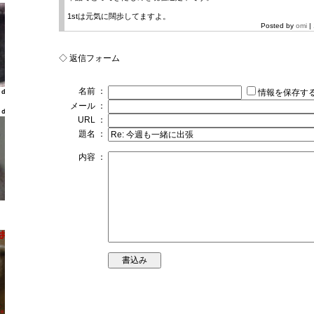
1stは元気に闊歩してますよ。
Posted by
omi
|
◇ 返信フォーム
名前 ：
情報を保存す
ld
メール ：
ｌｄ
URL ：
題名 ：
内容 ：