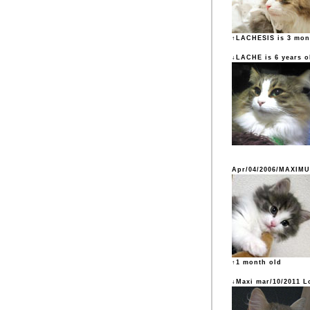
↑LACHESIS is 3 mon
↓LACHE is 6 years o
Apr/04/2006/MAXIM
↑1 month old
↓Maxi mar/10/2011 L