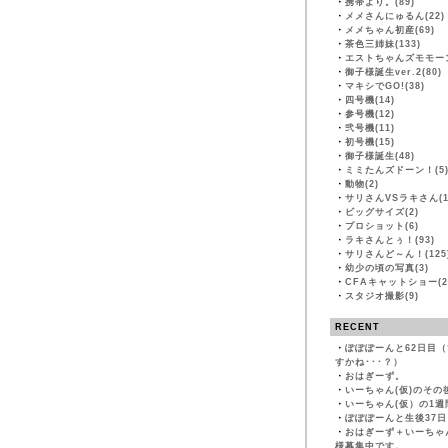
・
携帯より。(89)
・
メメさんにゅるん(22)
・
メメちゃん初産(69)
・
茶色三姉妹(133)
・
エストちゃんズモモーン
・
御子様誕生ver.2(80)
・
マキシでGO!(38)
・
四号機(14)
・
参号機(12)
・
弐号機(11)
・
初号機(15)
・
御子様誕生(48)
・
ミミたんズドーン！(5
・
動物(2)
・
サリさんVSラキさん(1
・
ビッグサイズ(2)
・
プロショット(6)
・
ラキさんとぅ！(93)
・
サリさんど～ん！(125
・
幼少の頃の写真(3)
・
CFAキャットショー(2
・
スタジオ撮影(9)
RECENT
・
ぽぽぽーんと62日目
すかね･･･？）
・
おはぎーず。
・
いーちゃん(仮)のその
・
いーちゃん(仮）の1週
・
ぽぽぽーんと生後37日
・
おはぎーず＋いーちゃ
様募集中です。