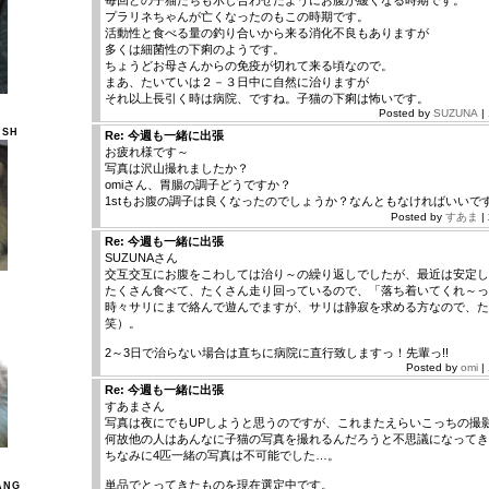
毎回どの子猫たちも示し合わせたようにお腹が緩くなる時期です。
プラリネちゃんが亡くなったのもこの時期です。
活動性と食べる量の釣り合いから来る消化不良もありますが
多くは細菌性の下痢のようです。
ちょうどお母さんからの免疫が切れて来る頃なので。
まあ、たいていは２－３日中に自然に治りますが
それ以上長引く時は病院、ですね。子猫の下痢は怖いです。
Posted by
SUZUNA
|
ISH
Re: 今週も一緒に出張
お疲れ様です～
写真は沢山撮れましたか？
omiさん、胃腸の調子どうですか？
1stもお腹の調子は良くなったのでしょうか？なんともなければいいで
Posted by
すあま
|
Re: 今週も一緒に出張
SUZUNAさん
交互交互にお腹をこわしては治り～の繰り返しでしたが、最近は安定し
たくさん食べて、たくさん走り回っているので、「落ち着いてくれ～っ
時々サリにまで絡んで遊んでますが、サリは静寂を求める方なので、た
笑）。
2～3日で治らない場合は直ちに病院に直行致しますっ！先輩っ!!
Posted by
omi
|
Re: 今週も一緒に出張
すあまさん
写真は夜にでもUPしようと思うのですが、これまたえらいこっちの撮
何故他の人はあんなに子猫の写真を撮れるんだろうと不思議になってき
ちなみに4匹一緒の写真は不可能でした…。
単品でとってきたものを現在選定中です。
ANG