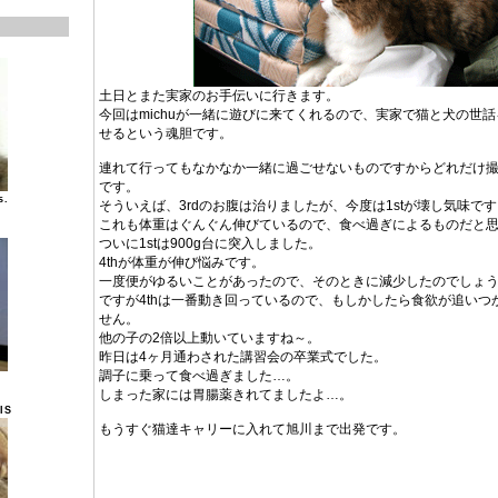
土日とまた実家のお手伝いに行きます。
今回はmichuが一緒に遊びに来てくれるので、実家で猫と犬の世
せるという魂胆です。
連れて行ってもなかなか一緒に過ごせないものですからどれだけ
です。
s.
そういえば、3rdのお腹は治りましたが、今度は1stが壊し気味で
これも体重はぐんぐん伸びているので、食べ過ぎによるものだと
ついに1stは900g台に突入しました。
4thが体重が伸び悩みです。
一度便がゆるいことがあったので、そのときに減少したのでしょ
ですが4thは一番動き回っているので、もしかしたら食欲が追いつ
せん。
他の子の2倍以上動いていますね～。
昨日は4ヶ月通わされた講習会の卒業式でした。
調子に乗って食べ過ぎました…。
しまった家には胃腸薬きれてましたよ…。
IS
もうすぐ猫達キャリーに入れて旭川まで出発です。