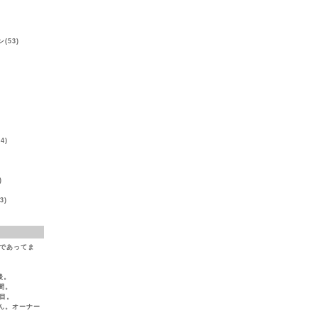
(53)
)
4)
)
3)
（であってま
後。
間。
目。
ん。オーナー