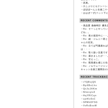
・
尻尾。
・
久しぶりにセクシーシ
・
ぽぽぽーんと生後二十
・
おはぎーず(ベット下に
RECENT COMMENTS
・
高品質 偽物時計 優良
・
Re: そーっとやって
どね…。
・
Re: 夜の巡回中に･･･
・
Re: 続・ジムニー君
ゃんの近況。
・
Re: 立てば芍薬座れ
は・・・
・
Re: 取り扱い注意です
・
Re: 届きましたが･･･
・
Re: 甘えっこ。
・
Re: 既視感を感じだ
・
Re: ノルウェージャ
キャット生後三週間目の
RECENT TRACKBAC
・
rYQBvjQS
・
BpXBoLhx
・
QcJuJAKm
・
NImrqtsX
・
HqYRlCqn
・
zptKxSsC
・
SPMhDFSG
・
VvRsBxoM