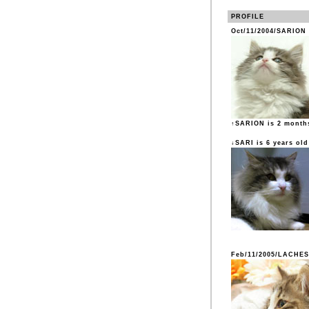
PROFILE
Oct/11/2004/SARION
↑SARION is 2 month
↓SARI is 6 years old
Feb/11/2005/LACHES