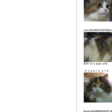
Jun/25/2007/ESTABL
EST is 1 year old
↓3 ｙｅａｒｓ ｏｌｄ
Aug/14/2009/HUGTL