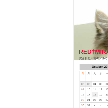
RED†MIR
試される大地のノルウ
October, 20
日
月
火
水
-
-
-
-
-
02
03
04
05
0
09
10
11
12
1
16
17
18
19
2
23
24
25
26
2
30
31
-
-
-