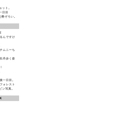
ョット。
一日目
)勢ぞろい。
店
いるんですけ
。
とチムニーち
ば牡丹歩く姿
！
。
生後一日目。
ンフォレスト
ピン写真。
K