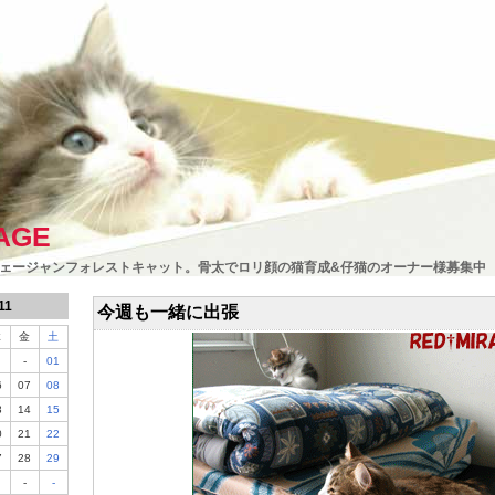
AGE
ェージャンフォレストキャット。骨太でロリ顔の猫育成&仔猫のオーナー様募集中
11
今週も一緒に出張
木
金
土
-
01
6
07
08
3
14
15
0
21
22
7
28
29
-
-