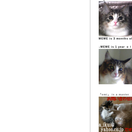
MEME is 3 months o
↓MEME is 1 year ｏ
『omi』 is a master