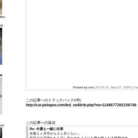
ths.
ld .
UM
Posted by omi |
05:53:21, May 27, 2006
|
Tr
この記事へのトラックバックURL
http://cat.pelogoo.com/led_no4l/rtb.php?no=1148677265156746
この記事への返信
ost
Re: 今週も一緒に出張
生後１ヶ月半から２ヶ月くらい...