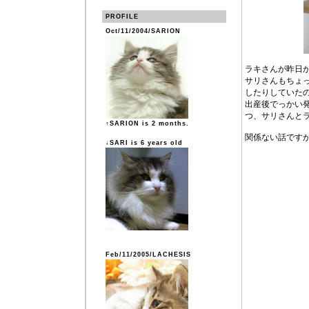
PROFILE
Oct/11/2004/SARION
ラキさんが昨日
サリさんもちょ
したりしていた
出産後でっかい
つ、サリさんと
↑SARION is 2 months.
関係ない話です
↓SARI is 6 years old
Feb/11/2005/LACHESIS