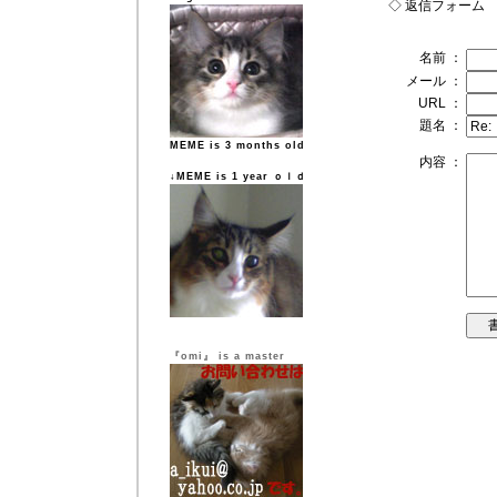
◇ 返信フォーム
名前 ：
メール ：
URL ：
題名 ：
MEME is 3 months old
内容 ：
↓MEME is 1 year ｏｌｄ
『omi』 is a master