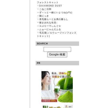
フォレストキャット
・
DAIAMOND DUST
・
こねこ日和
・
ず～ッと一緒にいようね(≧∇≦)
・
猫にっき
・
長毛猫らーとお局の暮らし
・
猫まみれな生活♪
・
☆ぶりーでぃんぐ☆
・
ふぉーにゃんだふる
・
毛玉道(ノルウェージャンフォレス
トキャット)
SEARCH
PR