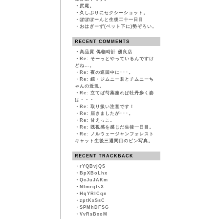
・
尻尾。
・
久しぶりにセクシーショット。
・
ぽぽぽーんと生後二十一日目
・
おはぎーず(ベット下に)勢ぞろい。
RECENT COMMENTS
・
高品質 偽物時計 優良店
・
Re: そーっとやっているんですけ
どね…。
・
Re: 夜の巡回中に･･･。
・
Re: 続・ジムニー君とチムニーち
ゃんの近況。
・
Re: 立てば芍薬座れば牡丹歩く姿
は・・・
・
Re: 取り扱い注意です！
・
Re: 届きましたが･･･。
・
Re: 甘えっこ。
・
Re: 既視感を感じだ生後一日目。
・
Re: ノルウェージャンフォレスト
キャット生後三週間目のピン写真。
RECENT TRACKBACK
・
rYQBvjQS
・
BpXBoLhx
・
QcJuJAKm
・
NImrqtsX
・
HqYRlCqn
・
zptKxSsC
・
SPMhDFSG
・
VvRsBxoM