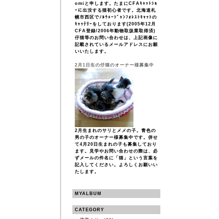
omiと申します。たまにCFAｷｬｯﾄｼｮ
ｰに出没する猫初心者です。北海道札
幌市西区でﾉﾙｳｪｰｼﾞｬﾝﾌｫﾚｽﾄｷｬｯﾄの
ｷｬｯﾃﾘｰをしております(2005年12月
CFA登録/2006年動物取扱業取得済)
仔猫等のお問い合わせは、上記画像に
記載されているメールアドレスにお願
いいたします。
2月1日生の仔猫のオーナー様募集中
2月生まれのサリとメメの子。青色の
男の子のオーナー様募集中です。併せ
て4月20日生まれの子も募集しており
ます。見学やお問い合わせの際は、必
ずメールの件名に「猫」という言葉を
記入してください。よろしくお願いい
たします。
MYALBUM
CATEGORY