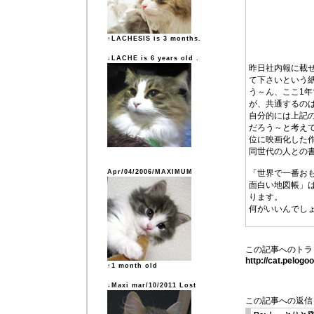
↑LACHESIS is 3 months.
↓LACHE is 6 years old .
昨日社内報に載
て下さいという
う～ん、ここ1
が、共通するの
自分的には上記
だろう～と考え
位に映画化した
同世代の人との
Apr/04/2006/MAXIMUM
「世界で一番お
面白い地図帳」
ります。
何がいいんでし
この記事へのトラ
http://cat.pelog
↑1 month old
↓Maxi mar/10/2011 Lost
この記事への返信