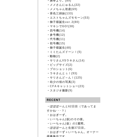
・
携帯より。(89)
・
メメさんにゅるん(22)
・
メメちゃん初産(69)
・
茶色三姉妹(133)
・
エストちゃんズモモーン(53)
・
御子様誕生ver.2(80)
・
マキシでGO!(38)
・
四号機(14)
・
参号機(12)
・
弐号機(11)
・
初号機(15)
・
御子様誕生(48)
・
ミミたんズドーン！(5)
・
動物(2)
・
サリさんVSラキさん(14)
・
ビッグサイズ(2)
・
プロショット(6)
・
ラキさんとぅ！(93)
・
サリさんど～ん！(125)
・
幼少の頃の写真(3)
・
CFAキャットショー(23)
・
スタジオ撮影(9)
RECENT
・
ぽぽぽーんと62日目（であってま
すかね･･･？）
・
おはぎーず。
・
いーちゃん(仮)のその後。
・
いーちゃん(仮）の1週間。
・
ぽぽぽーんと生後37日目。
・
おはぎーず＋いーちゃん。オーナー
様募集中です。