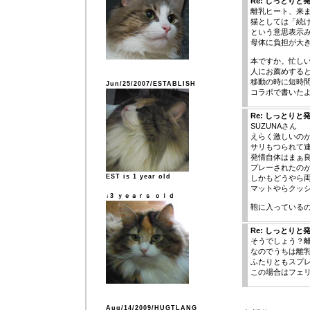
Re: しっとりと
離乳ヒート、来
猫としては「続
という意思表示
母体に負担が大
本ですか。忙し
人にお薦めする
移動の時に短時
Jun/25/2007/ESTABLISH
コラボで書いた
Re: しっとりと
SUZUNAさん
えらく激しいの
サリもつられて
発情自体はまぁ
プレーされたの
EST is 1 year old
しかもどうやら
マットやらクッ
↓3 ｙｅａｒｓ ｏｌｄ
鞄に入っているの
Re: しっとりと
そうでしょう？
なのでうちは離
ふたりともスプ
この場合はフェ
Aug/14/2009/HUGTLANG