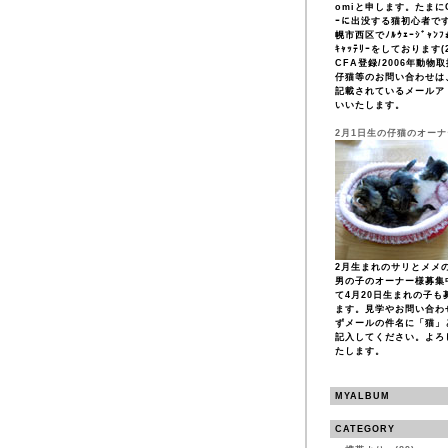
omiと申します。たまにCF
ｰに出没する猫初心者で
幌市西区でﾉﾙｳｪｰｼﾞｬﾝﾌｫ
ｷｬｯﾃﾘｰをしております(2
CFA登録/2006年動物
仔猫等のお問い合わせは
記載されているメールア
いいたします。
2月1日生の仔猫のオー
2月生まれのサリとメメ
男の子のオーナー様募集
て4月20日生まれの子も
ます。見学やお問い合わ
ずメールの件名に「猫」
記入してください。よろ
たします。
MYALBUM
CATEGORY