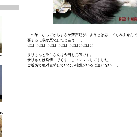
この年になってからまさか変声期がこようとは思ってもみません
要するに喉が悪化したと言う･･･。
はははははははははははははははははは。
サリさんとラキさんは今日も元気です。
s.
サリさんは発情っぽくすこしフンフンしてました。
ご近所で絶対去勢していない雌猫がいるに違いない･･･。
IS