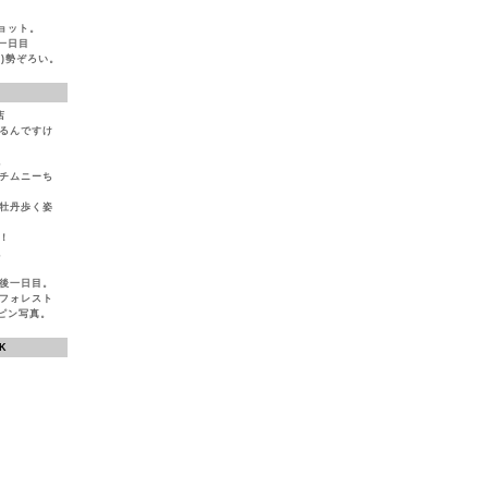
ョット。
一日目
)勢ぞろい。
店
いるんですけ
。
とチムニーち
ば牡丹歩く姿
！
。
生後一日目。
ンフォレスト
ピン写真。
K