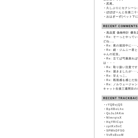
・
尻尾。
・
久しぶりにセクシーシ
・
ぽぽぽーんと生後二十
・
おはぎーず(ベット下に
RECENT COMMENTS
・
高品質 偽物時計 優良
・
Re: そーっとやって
どね…。
・
Re: 夜の巡回中に･･･
・
Re: 続・ジムニー君
ゃんの近況。
・
Re: 立てば芍薬座れ
は・・・
・
Re: 取り扱い注意です
・
Re: 届きましたが･･･
・
Re: 甘えっこ。
・
Re: 既視感を感じだ
・
Re: ノルウェージャ
キャット生後三週間目の
RECENT TRACKBAC
・
rYQBvjQS
・
BpXBoLhx
・
QcJuJAKm
・
NImrqtsX
・
HqYRlCqn
・
zptKxSsC
・
SPMhDFSG
・
VvRsBxoM