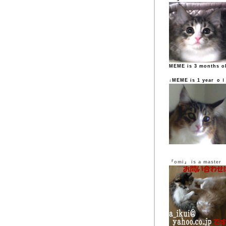
MEME is 3 months o
↓MEME is 1 year ｏ
『omi』 is a master