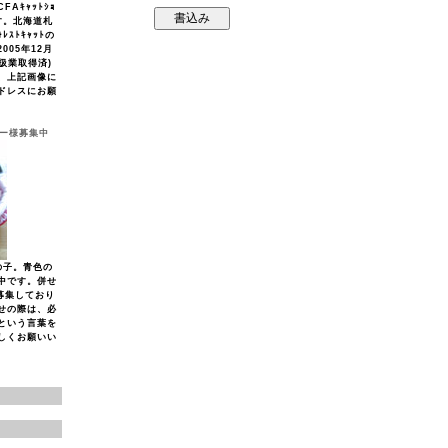
Aｷｬｯﾄｼｮ
す。北海道札
ﾚｽﾄｷｬｯﾄの
005年12月
取扱業取得済)
、上記画像に
ドレスにお願
ナー様募集中
の子。青色の
中です。併せ
募集しており
せの際は、必
という言葉を
しくお願いい