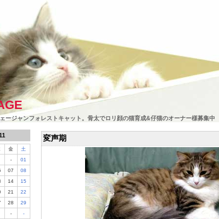
AGE
ェージャンフォレストキャット。骨太でロリ顔の猫育成&仔猫のオーナー様募集中
11
変声期
木
金
土
-
01
6
07
08
3
14
15
0
21
22
7
28
29
-
-