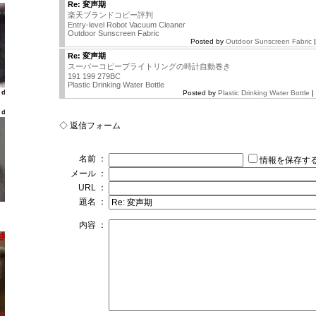
Re: 変声期
楽天ブランドコピー評判
Entry-level Robot Vacuum Cleaner
Outdoor Sunscreen Fabric
Posted by
Outdoor Sunscreen Fabric
|
Re: 変声期
スーパーコピーブライトリングの時計自動巻き
191 199 279BC
Plastic Drinking Water Bottle
ld
Posted by
Plastic Drinking Water Bottle
|
ｌｄ
◇ 返信フォーム
名前 ：
情報を保存す
メール ：
URL ：
題名 ：
内容 ：