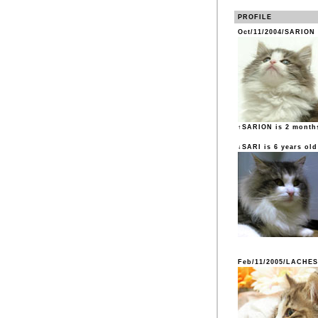
PROFILE
Oct/11/2004/SARION
↑SARION is 2 month
↓SARI is 6 years old
Feb/11/2005/LACHES