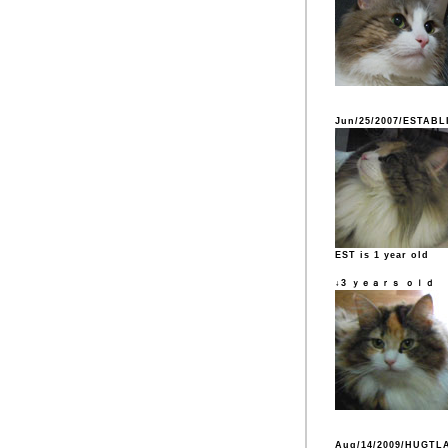
Jun/25/2007/ESTABL
EST is 1 year old
↓3 ｙｅａｒｓ ｏｌｄ
Aug/14/2009/HUGTL