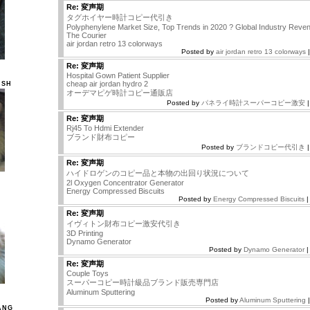
Re: 変声期
タグホイヤー時計コピー代引き
Polyphenylene Market Size, Top Trends in 2020 ? Global Industry Reven
The Courier
air jordan retro 13 colorways
Posted by
air jordan retro 13 colorways
|
Re: 変声期
Hospital Gown Patient Supplier
cheap air jordan hydro 2
ISH
オーデマピゲ時計コピー通販店
Posted by
パネライ時計スーパーコピー激安
|
Re: 変声期
Rj45 To Hdmi Extender
ブランド財布コピー
Posted by
ブランドコピー代引き
|
Re: 変声期
ハイドロゲンのコピー品と本物の出回り状況について
2l Oxygen Concentrator Generator
Energy Compressed Biscuits
Posted by
Energy Compressed Biscuits
|
Re: 変声期
イヴィトン財布コピー激安代引き
3D Printing
Dynamo Generator
Posted by
Dynamo Generator
|
Re: 変声期
Couple Toys
スーパーコピー時計級品ブランド販売専門店
Aluminum Sputtering
Posted by
Aluminum Sputtering
|
ANG