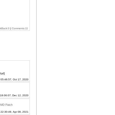
ckBack:0
|
Comments:11
url]
 05:46:57, Oct 17, 2020
 18:06:07, Dec 12, 2020
, MD Patch
 22:30:49, Apr 08, 2021