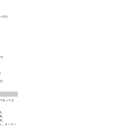
(53)
)
4)
)
3)
（であってま
後。
間。
目。
ん。オーナー