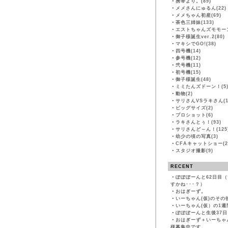
・
携帯より。(89)
・
メメさんにゅるん(22)
・
メメちゃん初産(69)
・
茶色三姉妹(133)
・
エストちゃんズモモーン
・
御子様誕生ver.2(80)
・
マキシでGO!(38)
・
四号機(14)
・
参号機(12)
・
弐号機(11)
・
初号機(15)
・
御子様誕生(48)
・
ミミたんズドーン！(5
・
動物(2)
・
サリさんVSラキさん(1
・
ビッグサイズ(2)
・
プロショット(6)
・
ラキさんとぅ！(93)
・
サリさんど～ん！(125
・
幼少の頃の写真(3)
・
CFAキャットショー(2
・
スタジオ撮影(9)
RECENT
・
ぽぽぽーんと62日目
すかね･･･？）
・
おはぎーず。
・
いーちゃん(仮)のその
・
いーちゃん(仮）の1週
・
ぽぽぽーんと生後37日
・
おはぎーず＋いーちゃ
様募集中です。