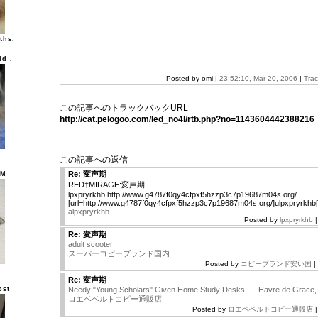
ths.
ld .
Posted by omi |
23:52:10, Mar 20, 2006
|
Tra
この記事へのトラックバックURL
http://cat.pelogoo.com/led_no4l/rtb.php?no=1143604442388216
この記事への返信
Re: 変声期
UM
RED†MIRAGE:変声期
lpxpryrkhb http://www.g4787f0qy4cfpxf5hzzp3c7p19687m04s.org/
[url=http://www.g4787f0qy4cfpxf5hzzp3c7p19687m04s.org/]ulpxpryrkhb[/
alpxpryrkhb
Posted by
lpxpryrkhb
|
Re: 変声期
adult scooter
スーパーコピーブランド国内
Posted by
コピーブランド安い国
|
Re: 変声期
ost
Needy "Young Scholars" Given Home Study Desks... - Havre de Grace
ロエベベルトコピー通販店
Posted by
ロエベベルトコピー通販店
|