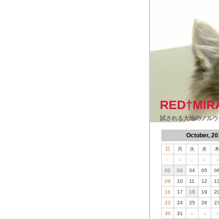
RED†MIR
試される大地のノルウ
October, 20
日
月
火
水
-
-
-
-
-
02
03
04
05
0
09
10
11
12
1
16
17
18
19
2
23
24
25
26
2
30
31
-
-
-