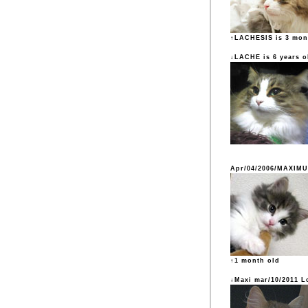
↑LACHESIS is 3 mon
↓LACHE is 6 years o
Apr/04/2006/MAXIM
↑1 month old
↓Maxi mar/10/2011 L