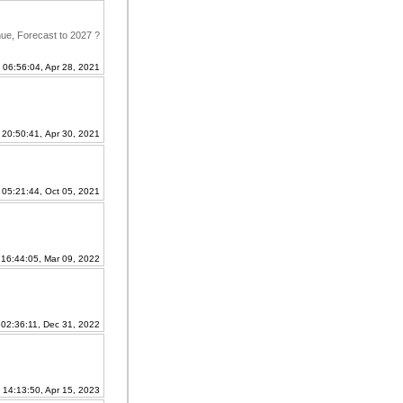
ue, Forecast to 2027 ?
 06:56:04, Apr 28, 2021
 20:50:41, Apr 30, 2021
 05:21:44, Oct 05, 2021
 16:44:05, Mar 09, 2022
 02:36:11, Dec 31, 2022
 14:13:50, Apr 15, 2023