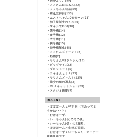
・
携帯より。(89)
・
メメさんにゅるん(22)
・
メメちゃん初産(69)
・
茶色三姉妹(133)
・
エストちゃんズモモーン(53)
・
御子様誕生ver.2(80)
・
マキシでGO!(38)
・
四号機(14)
・
参号機(12)
・
弐号機(11)
・
初号機(15)
・
御子様誕生(48)
・
ミミたんズドーン！(5)
・
動物(2)
・
サリさんVSラキさん(14)
・
ビッグサイズ(2)
・
プロショット(6)
・
ラキさんとぅ！(93)
・
サリさんど～ん！(125)
・
幼少の頃の写真(3)
・
CFAキャットショー(23)
・
スタジオ撮影(9)
RECENT
・
ぽぽぽーんと62日目（であってま
すかね･･･？）
・
おはぎーず。
・
いーちゃん(仮)のその後。
・
いーちゃん(仮）の1週間。
・
ぽぽぽーんと生後37日目。
・
おはぎーず＋いーちゃん。オーナー
様募集中です。