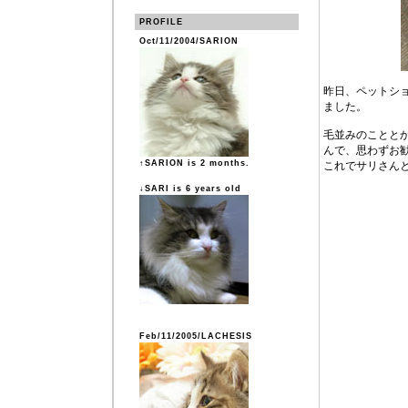
PROFILE
Oct/11/2004/SARION
昨日、ペットシ
ました。
毛並みのことと
んで、思わずお
↑SARION is 2 months.
これでサリさん
↓SARI is 6 years old
Feb/11/2005/LACHESIS