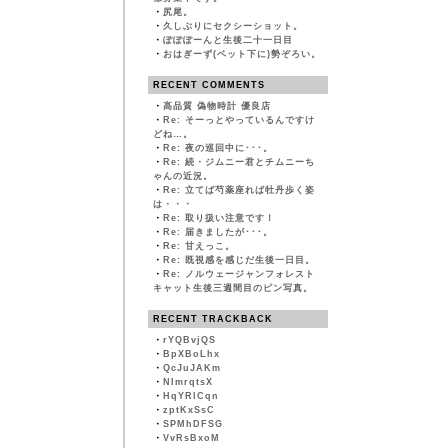
・
尻尾。
・
久しぶりにセクシーショット。
・
ぽぽぽーんと生後二十一日目
・
おはぎーず(ベット下に)勢ぞろい。
RECENT COMMENTS
・
高品質 偽物時計 優良店
・
Re: そーっとやっているんですけ
どね…。
・
Re: 夜の巡回中に･･･。
・
Re: 続・ジムニー君とチムニーち
ゃんの近況。
・
Re: 立てば芍薬座れば牡丹歩く姿
は・・・
・
Re: 取り扱い注意です！
・
Re: 届きましたが･･･。
・
Re: 甘えっこ。
・
Re: 既視感を感じだ生後一日目。
・
Re: ノルウェージャンフォレスト
キャット生後三週間目のピン写真。
RECENT TRACKBACK
・
rYQBvjQS
・
BpXBoLhx
・
QcJuJAKm
・
NImrqtsX
・
HqYRlCqn
・
zptKxSsC
・
SPMhDFSG
・
VvRsBxoM