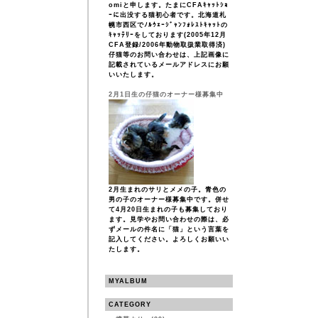
omiと申します。たまにCFAｷｬｯﾄｼｮ
ｰに出没する猫初心者です。北海道札
幌市西区でﾉﾙｳｪｰｼﾞｬﾝﾌｫﾚｽﾄｷｬｯﾄの
ｷｬｯﾃﾘｰをしております(2005年12月
CFA登録/2006年動物取扱業取得済)
仔猫等のお問い合わせは、上記画像に
記載されているメールアドレスにお願
いいたします。
2月1日生の仔猫のオーナー様募集中
2月生まれのサリとメメの子。青色の
男の子のオーナー様募集中です。併せ
て4月20日生まれの子も募集しており
ます。見学やお問い合わせの際は、必
ずメールの件名に「猫」という言葉を
記入してください。よろしくお願いい
たします。
MYALBUM
CATEGORY