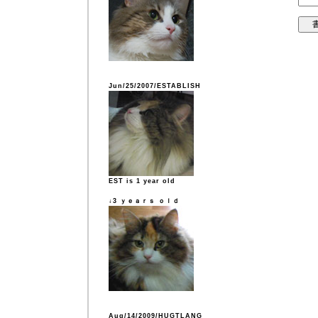
Jun/25/2007/ESTABLISH
EST is 1 year old
↓3 ｙｅａｒｓ ｏｌｄ
Aug/14/2009/HUGTLANG