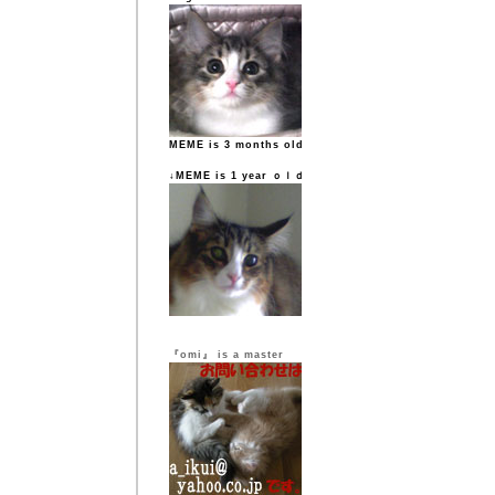
MEME is 3 months old
↓MEME is 1 year ｏｌｄ
『omi』 is a master