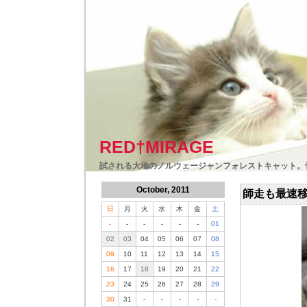
RED†MIRAGE
試される大地のノルウェージャンフォレストキャット。
October, 2011
師走も最速
日
月
火
水
木
金
土
-
-
-
-
-
-
01
02
03
04
05
06
07
08
09
10
11
12
13
14
15
16
17
18
19
20
21
22
23
24
25
26
27
28
29
30
31
-
-
-
-
-