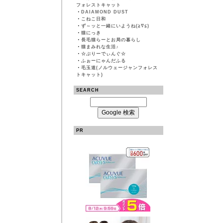
フォレストキャット
・
DAIAMOND DUST
・
こねこ日和
・
ず～ッと一緒にいようね(≧∇≦)
・
猫にっき
・
長毛猫らーとお局の暮らし
・
猫まみれな生活♪
・
☆ぶりーでぃんぐ☆
・
ふぉーにゃんだふる
・
毛玉道(ノルウェージャンフォレス
トキャット)
SEARCH
PR