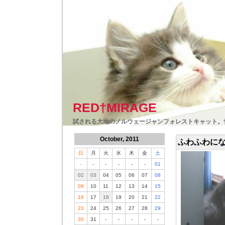
RED†MIRAGE
試される大地のノルウェージャンフォレストキャット。
October, 2011
ふわふわに
日
月
火
水
木
金
土
-
-
-
-
-
-
01
02
03
04
05
06
07
08
09
10
11
12
13
14
15
16
17
18
19
20
21
22
23
24
25
26
27
28
29
30
31
-
-
-
-
-