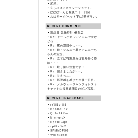
・
尻尾。
・
久しぶりにセクシーショット。
・
ぽぽぽーんと生後二十一日目
・
おはぎーず(ベット下に)勢ぞろい。
RECENT COMMENTS
・
高品質 偽物時計 優良店
・
Re: そーっとやっているんですけ
どね…。
・
Re: 夜の巡回中に･･･。
・
Re: 続・ジムニー君とチムニーち
ゃんの近況。
・
Re: 立てば芍薬座れば牡丹歩く姿
は・・・
・
Re: 取り扱い注意です！
・
Re: 届きましたが･･･。
・
Re: 甘えっこ。
・
Re: 既視感を感じだ生後一日目。
・
Re: ノルウェージャンフォレスト
キャット生後三週間目のピン写真。
RECENT TRACKBACK
・
rYQBvjQS
・
BpXBoLhx
・
QcJuJAKm
・
NImrqtsX
・
HqYRlCqn
・
zptKxSsC
・
SPMhDFSG
・
VvRsBxoM