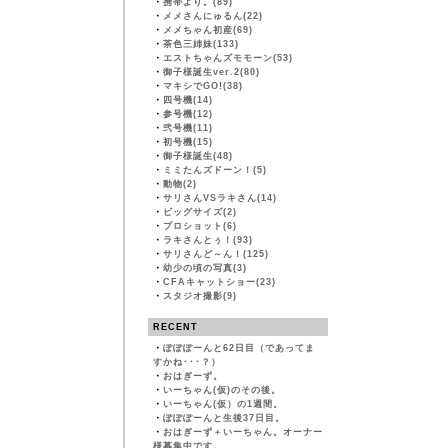
・
携帯より。(89)
・
メメさんにゅるん(22)
・
メメちゃん初産(69)
・
茶色三姉妹(133)
・
エストちゃんズモモーン(53)
・
御子様誕生ver.2(80)
・
マキシでGO!(38)
・
四号機(14)
・
参号機(12)
・
弐号機(11)
・
初号機(15)
・
御子様誕生(48)
・
ミミたんズドーン！(5)
・
動物(2)
・
サリさんVSラキさん(14)
・
ビッグサイズ(2)
・
プロショット(6)
・
ラキさんとぅ！(93)
・
サリさんど～ん！(125)
・
幼少の頃の写真(3)
・
CFAキャットショー(23)
・
スタジオ撮影(9)
RECENT
・
ぽぽぽーんと62日目（であってま
すかね･･･？）
・
おはぎーず。
・
いーちゃん(仮)のその後。
・
いーちゃん(仮）の1週間。
・
ぽぽぽーんと生後37日目。
・
おはぎーず＋いーちゃん。オーナー
様募集中です。