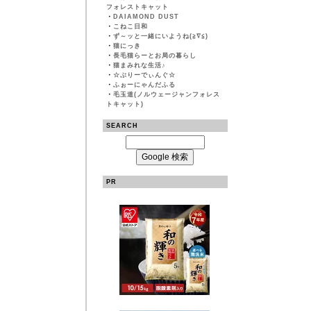
フォレストキャット
・
DAIAMOND DUST
・
こねこ日和
・
ず～ッと一緒にいようね(≧∇≦)
・
猫にっき
・
長毛猫らーとお局の暮らし
・
猫まみれな生活♪
・
☆ぶりーでぃんぐ☆
・
ふぉーにゃんだふる
・
毛玉道(ノルウェージャンフォレス
トキャット)
SEARCH
PR