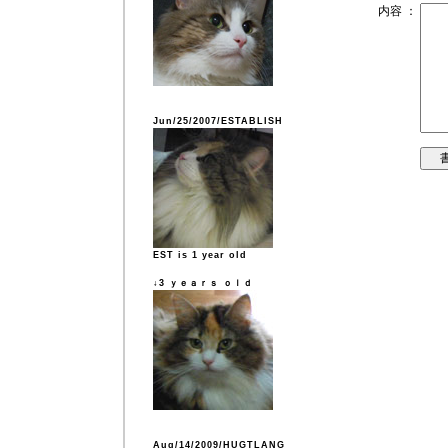
内容 ：
Jun/25/2007/ESTABLISH
EST is 1 year old
↓3 ｙｅａｒｓ ｏｌｄ
Aug/14/2009/HUGTLANG