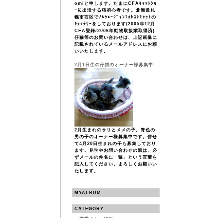
omiと申します。たまにCFAｷｬｯﾄｼｮ
ｰに出没する猫初心者です。北海道札
幌市西区でﾉﾙｳｪｰｼﾞｬﾝﾌｫﾚｽﾄｷｬｯﾄの
ｷｬｯﾃﾘｰをしております(2005年12月
CFA登録/2006年動物取扱業取得済)
仔猫等のお問い合わせは、上記画像に
記載されているメールアドレスにお願
いいたします。
2月1日生の仔猫のオーナー様募集中
2月生まれのサリとメメの子。青色の
男の子のオーナー様募集中です。併せ
て4月20日生まれの子も募集しており
ます。見学やお問い合わせの際は、必
ずメールの件名に「猫」という言葉を
記入してください。よろしくお願いい
たします。
MYALBUM
CATEGORY