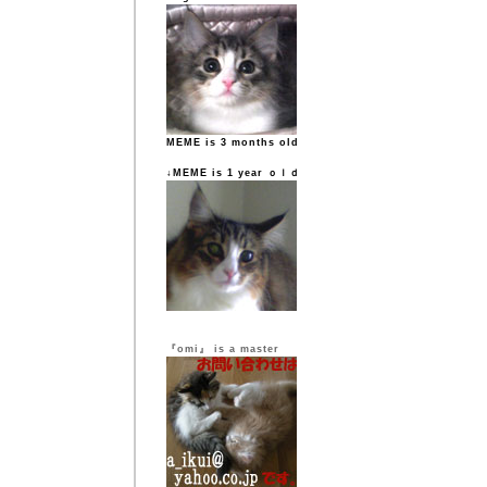
MEME is 3 months old
↓MEME is 1 year ｏｌｄ
『omi』 is a master