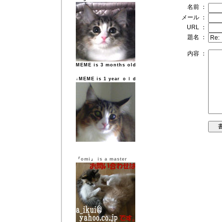
名前 ：
メール ：
URL ：
題名 ：
内容 ：
MEME is 3 months old
↓MEME is 1 year ｏｌｄ
『omi』 is a master