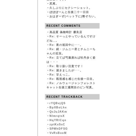
・
尻尾。
・
久しぶりにセクシーショット。
・
ぽぽぽーんと生後二十一日目
・
おはぎーず(ベット下に)勢ぞろい。
RECENT COMMENTS
・
高品質 偽物時計 優良店
・
Re: そーっとやっているんですけ
どね…。
・
Re: 夜の巡回中に･･･。
・
Re: 続・ジムニー君とチムニーち
ゃんの近況。
・
Re: 立てば芍薬座れば牡丹歩く姿
は・・・
・
Re: 取り扱い注意です！
・
Re: 届きましたが･･･。
・
Re: 甘えっこ。
・
Re: 既視感を感じだ生後一日目。
・
Re: ノルウェージャンフォレスト
キャット生後三週間目のピン写真。
RECENT TRACKBACK
・
rYQBvjQS
・
BpXBoLhx
・
QcJuJAKm
・
NImrqtsX
・
HqYRlCqn
・
zptKxSsC
・
SPMhDFSG
・
VvRsBxoM