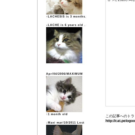
↑LACHESIS is 3 months.
↓LACHE is 6 years old .
Apr/04/2006/MAXIMUM
↑1 month old
この記事へのトラ
http://cat.pelog
↓Maxi mar/10/2011 Lost