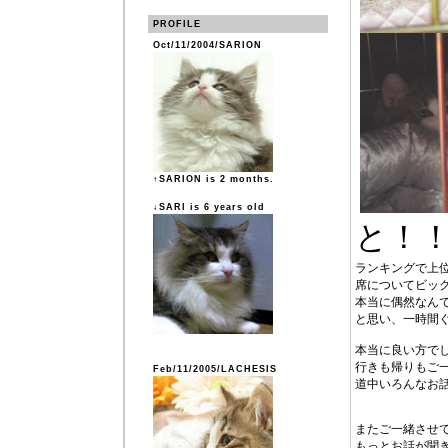
PROFILE
Oct/11/2004/SARION
↑SARION is 2 months.
↓SARI is 6 years old
と！
ランキングで上
席についてビッ
本当に偶然なん
と思い、一時間
本当に良い方で
行きも帰りもご
Feb/11/2005/LACHESIS
道中いろんなお
またご一緒させ
もっとお話が聞