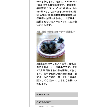
omiと申します。たまにCFAｷｬｯﾄｼｮ
ｰに出没する猫初心者です。北海道札
幌市西区でﾉﾙｳｪｰｼﾞｬﾝﾌｫﾚｽﾄｷｬｯﾄの
ｷｬｯﾃﾘｰをしております(2005年12月
CFA登録/2006年動物取扱業取得済)
仔猫等のお問い合わせは、上記画像に
記載されているメールアドレスにお願
いいたします。
2月1日生の仔猫のオーナー様募集中
2月生まれのサリとメメの子。青色の
男の子のオーナー様募集中です。併せ
て4月20日生まれの子も募集しており
ます。見学やお問い合わせの際は、必
ずメールの件名に「猫」という言葉を
記入してください。よろしくお願いい
たします。
MYALBUM
CATEGORY