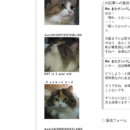
この記事への返信
Re: またナンパ
おお！
「憧れ」とおっ
～！！
『眠ってからナ
イ。
Jun/25/2007/ESTABLISH
大阪までとは皆さ
やはり、あちこ
私が審査員なら
すねー、会場なの
Re: またナンパ
いや～、ほぼ徹夜
どうしよう～と
EST is 1 year old
初対面なのにあ
↓3 ｙｅａｒｓ ｏｌｄ
そうですね、会
ことないです。
サリさんにはと
次も頑張ります
◇ 返信フォーム
Aug/14/2009/HUGTLANG