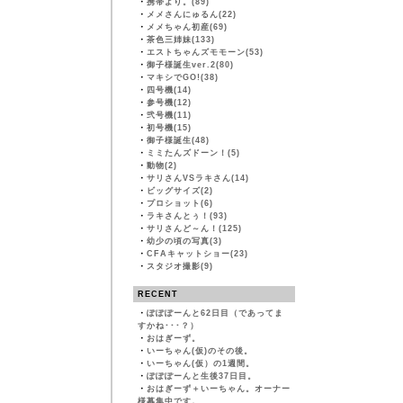
・
携帯より。(89)
・
メメさんにゅるん(22)
・
メメちゃん初産(69)
・
茶色三姉妹(133)
・
エストちゃんズモモーン(53)
・
御子様誕生ver.2(80)
・
マキシでGO!(38)
・
四号機(14)
・
参号機(12)
・
弐号機(11)
・
初号機(15)
・
御子様誕生(48)
・
ミミたんズドーン！(5)
・
動物(2)
・
サリさんVSラキさん(14)
・
ビッグサイズ(2)
・
プロショット(6)
・
ラキさんとぅ！(93)
・
サリさんど～ん！(125)
・
幼少の頃の写真(3)
・
CFAキャットショー(23)
・
スタジオ撮影(9)
RECENT
・
ぽぽぽーんと62日目（であってま
すかね･･･？）
・
おはぎーず。
・
いーちゃん(仮)のその後。
・
いーちゃん(仮）の1週間。
・
ぽぽぽーんと生後37日目。
・
おはぎーず＋いーちゃん。オーナー
様募集中です。