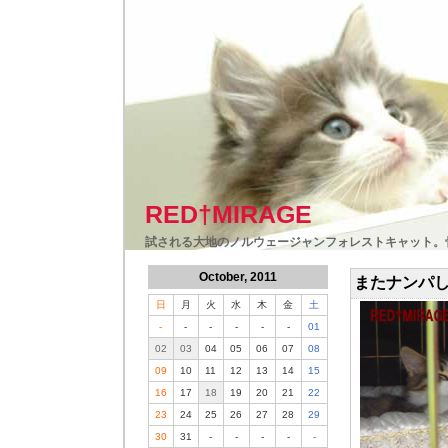
RED†MIRAGE
試される大地のノルウェージャンフォレストキャット。
October, 2011
またナンパ
日
月
火
水
木
金
土
-
-
-
-
-
-
01
02
03
04
05
06
07
08
09
10
11
12
13
14
15
16
17
18
19
20
21
22
23
24
25
26
27
28
29
30
31
-
-
-
-
-