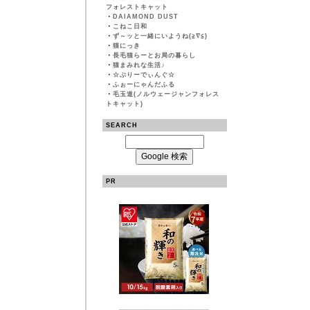
フォレストキャット
・
DAIAMOND DUST
・
こねこ日和
・
ず～ッと一緒にいようね(≧∇≦)
・
猫にっき
・
長毛猫らーとお局の暮らし
・
猫まみれな生活♪
・
☆ぶりーでぃんぐ☆
・
ふぉーにゃんだふる
・
毛玉道(ノルウェージャンフォレス
トキャット)
SEARCH
PR