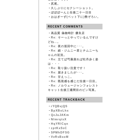
・
尻尾。
・
久しぶりにセクシーショット。
・
ぽぽぽーんと生後二十一日目
・
おはぎーず(ベット下に)勢ぞろい。
RECENT COMMENTS
・
高品質 偽物時計 優良店
・
Re: そーっとやっているんですけ
どね…。
・
Re: 夜の巡回中に･･･。
・
Re: 続・ジムニー君とチムニーち
ゃんの近況。
・
Re: 立てば芍薬座れば牡丹歩く姿
は・・・
・
Re: 取り扱い注意です！
・
Re: 届きましたが･･･。
・
Re: 甘えっこ。
・
Re: 既視感を感じだ生後一日目。
・
Re: ノルウェージャンフォレスト
キャット生後三週間目のピン写真。
RECENT TRACKBACK
・
rYQBvjQS
・
BpXBoLhx
・
QcJuJAKm
・
NImrqtsX
・
HqYRlCqn
・
zptKxSsC
・
SPMhDFSG
・
VvRsBxoM