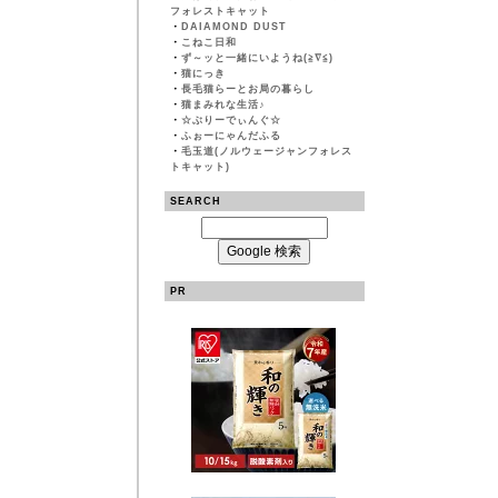
フォレストキャット
・
DAIAMOND DUST
・
こねこ日和
・
ず～ッと一緒にいようね(≧∇≦)
・
猫にっき
・
長毛猫らーとお局の暮らし
・
猫まみれな生活♪
・
☆ぶりーでぃんぐ☆
・
ふぉーにゃんだふる
・
毛玉道(ノルウェージャンフォレス
トキャット)
SEARCH
PR