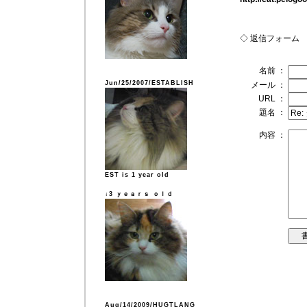
◇ 返信フォーム
名前 ：
Jun/25/2007/ESTABLISH
メール ：
URL ：
題名 ：
内容 ：
EST is 1 year old
↓3 ｙｅａｒｓ ｏｌｄ
Aug/14/2009/HUGTLANG