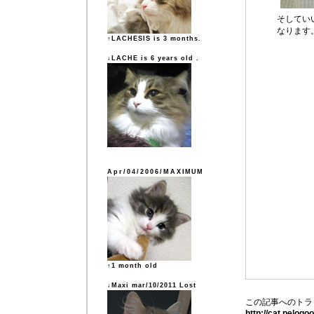
そしてい
なります
↑LACHESIS is 3 months.
↓LACHE is 6 years old .
Apr/04/2006/MAXIMUM
↑1 month old
↓Maxi mar/10/2011 Lost
この記事へのトラ
http://cat.pelog