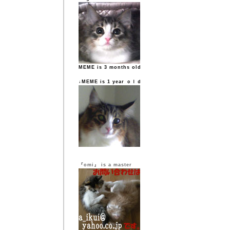
MEME is 3 months old
↓MEME is 1 year ｏｌｄ
『omi』 is a master