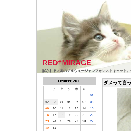
RED†MIRAGE
試される大地のノルウェージャンフォレストキャット。
October, 2011
ダメって言
日
月
火
水
木
金
土
-
-
-
-
-
-
01
02
03
04
05
06
07
08
09
10
11
12
13
14
15
16
17
18
19
20
21
22
23
24
25
26
27
28
29
30
31
-
-
-
-
-