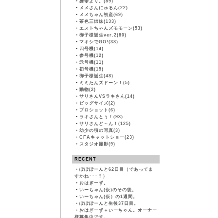
・
携帯より。(89)
・
メメさんにゅるん(22)
・
メメちゃん初産(69)
・
茶色三姉妹(133)
・
エストちゃんズモモーン(53)
・
御子様誕生ver.2(80)
・
マキシでGO!(38)
・
四号機(14)
・
参号機(12)
・
弐号機(11)
・
初号機(15)
・
御子様誕生(48)
・
ミミたんズドーン！(5)
・
動物(2)
・
サリさんVSラキさん(14)
・
ビッグサイズ(2)
・
プロショット(6)
・
ラキさんとぅ！(93)
・
サリさんど～ん！(125)
・
幼少の頃の写真(3)
・
CFAキャットショー(23)
・
スタジオ撮影(9)
RECENT
・
ぽぽぽーんと62日目（であってま
すかね･･･？）
・
おはぎーず。
・
いーちゃん(仮)のその後。
・
いーちゃん(仮）の1週間。
・
ぽぽぽーんと生後37日目。
・
おはぎーず＋いーちゃん。オーナー
様募集中です。