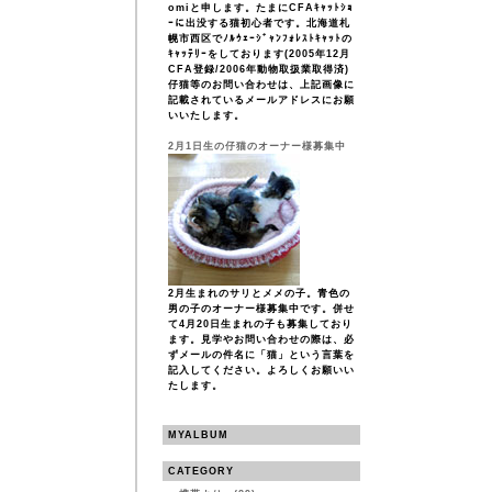
omiと申します。たまにCFAｷｬｯﾄｼｮ
ｰに出没する猫初心者です。北海道札
幌市西区でﾉﾙｳｪｰｼﾞｬﾝﾌｫﾚｽﾄｷｬｯﾄの
ｷｬｯﾃﾘｰをしております(2005年12月
CFA登録/2006年動物取扱業取得済)
仔猫等のお問い合わせは、上記画像に
記載されているメールアドレスにお願
いいたします。
2月1日生の仔猫のオーナー様募集中
2月生まれのサリとメメの子。青色の
男の子のオーナー様募集中です。併せ
て4月20日生まれの子も募集しており
ます。見学やお問い合わせの際は、必
ずメールの件名に「猫」という言葉を
記入してください。よろしくお願いい
たします。
MYALBUM
CATEGORY