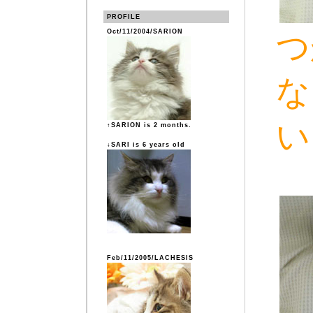
PROFILE
Oct/11/2004/SARION
つ
な
い
↑SARION is 2 months.
↓SARI is 6 years old
Feb/11/2005/LACHESIS