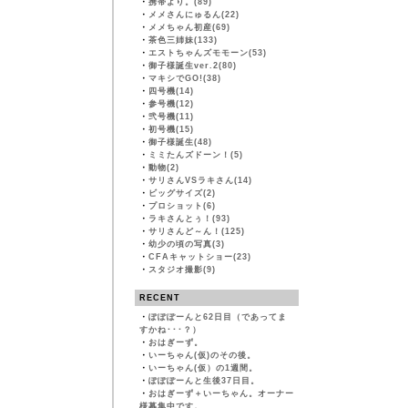
・
携帯より。(89)
・
メメさんにゅるん(22)
・
メメちゃん初産(69)
・
茶色三姉妹(133)
・
エストちゃんズモモーン(53)
・
御子様誕生ver.2(80)
・
マキシでGO!(38)
・
四号機(14)
・
参号機(12)
・
弐号機(11)
・
初号機(15)
・
御子様誕生(48)
・
ミミたんズドーン！(5)
・
動物(2)
・
サリさんVSラキさん(14)
・
ビッグサイズ(2)
・
プロショット(6)
・
ラキさんとぅ！(93)
・
サリさんど～ん！(125)
・
幼少の頃の写真(3)
・
CFAキャットショー(23)
・
スタジオ撮影(9)
RECENT
・
ぽぽぽーんと62日目（であってま
すかね･･･？）
・
おはぎーず。
・
いーちゃん(仮)のその後。
・
いーちゃん(仮）の1週間。
・
ぽぽぽーんと生後37日目。
・
おはぎーず＋いーちゃん。オーナー
様募集中です。