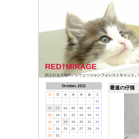
RED†MIRAGE
試される大地のノルウェージャンフォレストキャット。
October, 2011
最速の仔猫
日
月
火
水
木
金
土
-
-
-
-
-
-
01
02
03
04
05
06
07
08
09
10
11
12
13
14
15
16
17
18
19
20
21
22
23
24
25
26
27
28
29
30
31
-
-
-
-
-