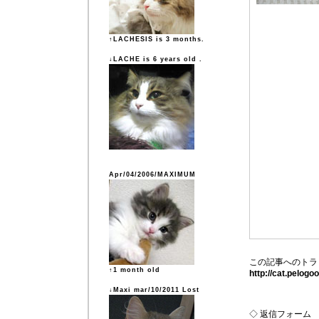
↑LACHESIS is 3 months.
↓LACHE is 6 years old .
Apr/04/2006/MAXIMUM
この記事へのトラ
↑1 month old
http://cat.pelog
↓Maxi mar/10/2011 Lost
◇ 返信フォーム