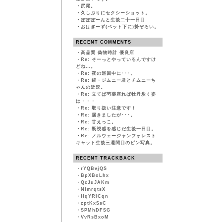
・
尻尾。
・
久しぶりにセクシーショット。
・
ぽぽぽーんと生後二十一日目
・
おはぎーず(ベット下に)勢ぞろい。
RECENT COMMENTS
・
高品質 偽物時計 優良店
・
Re: そーっとやっているんですけ
どね…。
・
Re: 夜の巡回中に･･･。
・
Re: 続・ジムニー君とチムニーち
ゃんの近況。
・
Re: 立てば芍薬座れば牡丹歩く姿
は・・・
・
Re: 取り扱い注意です！
・
Re: 届きましたが･･･。
・
Re: 甘えっこ。
・
Re: 既視感を感じだ生後一日目。
・
Re: ノルウェージャンフォレスト
キャット生後三週間目のピン写真。
RECENT TRACKBACK
・
rYQBvjQS
・
BpXBoLhx
・
QcJuJAKm
・
NImrqtsX
・
HqYRlCqn
・
zptKxSsC
・
SPMhDFSG
・
VvRsBxoM