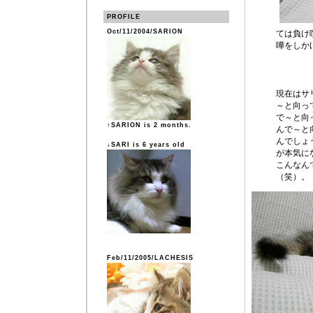
PROFILE
Oct/11/2004/SARION
ては負け
嘩をしか
現在はサ
～と向っ
で～と向
↑SARION is 2 months.
んで～と
んでしょ
↓SARI is 6 years old
が本気に
こんなん
（笑）。
Feb/11/2005/LACHESIS