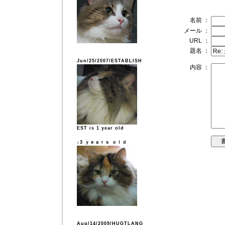
名前 ：
メール ：
URL ：
題名 ：
Jun/25/2007/ESTABLISH
内容 ：
EST is 1 year old
↓3 ｙｅａｒｓ ｏｌｄ
Aug/14/2009/HUGTLANG