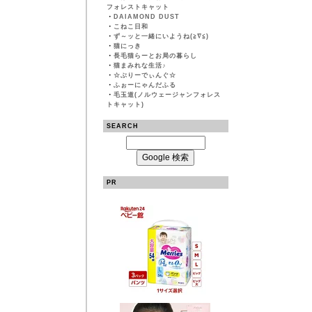
フォレストキャット
・
DAIAMOND DUST
・
こねこ日和
・
ず～ッと一緒にいようね(≧∇≦)
・
猫にっき
・
長毛猫らーとお局の暮らし
・
猫まみれな生活♪
・
☆ぶりーでぃんぐ☆
・
ふぉーにゃんだふる
・
毛玉道(ノルウェージャンフォレス
トキャット)
SEARCH
PR