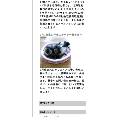
omiと申します。たまにCFAｷｬｯﾄｼｮ
ｰに出没する猫初心者です。北海道札
幌市西区でﾉﾙｳｪｰｼﾞｬﾝﾌｫﾚｽﾄｷｬｯﾄの
ｷｬｯﾃﾘｰをしております(2005年12月
CFA登録/2006年動物取扱業取得済)
仔猫等のお問い合わせは、上記画像に
記載されているメールアドレスにお願
いいたします。
2月1日生の仔猫のオーナー様募集中
2月生まれのサリとメメの子。青色の
男の子のオーナー様募集中です。併せ
て4月20日生まれの子も募集しており
ます。見学やお問い合わせの際は、必
ずメールの件名に「猫」という言葉を
記入してください。よろしくお願いい
たします。
MYALBUM
CATEGORY