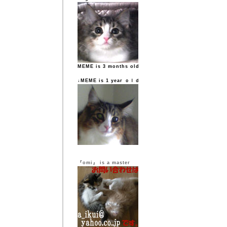
MEME is 3 months old
↓MEME is 1 year ｏｌｄ
『omi』 is a master