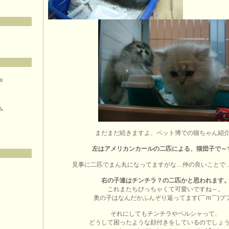
☆
ム
まだまだ続きますよ、ペット博での猫ちゃん紹
左はアメリカンカールの二匹による、猫団子で～
見事に二匹でまん丸になってますがな…仲の良いことで…(
右の子達はチンチラ？の二匹かと思われます
これまたちびっちゃくて可愛いですね～。
奥の子はなんだかふんぞり返ってます(￣m￣)ブ
それにしてもチンチラやペルシャって、
どうして困ったような顔付きをしているのでしょ