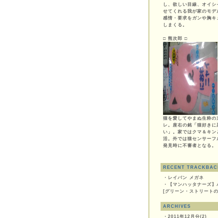
し、欲しい目線、オイシ
せてくれる我が家のモデ
感情・要求をガンや胸キ
しまくる。
□ 熊次郎 □
猫を愛してやまぬ生粋の
レ。座右の銘「猫好きに
い」。家ではクマ＆キン
活。外では猫センサーフ
発見時に不審者となる。
RECENT TRACKBAC
・
レイバン メガネ
・
【マンハッタナーズ】
[グリーン・ストリートの
ARCHIVES
・
2011年12月分(2)