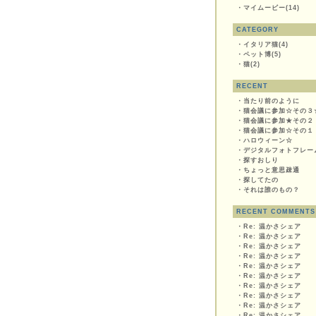
・
マイムービー(14)
CATEGORY
・
イタリア猫(4)
・
ペット博(5)
・
猫(2)
RECENT
・
当たり前のように
・
猫会議に参加☆その３
・
猫会議に参加★その２
・
猫会議に参加☆その１
・
ハロウィーン☆
・
デジタルフォトフレー
・
探すおしり
・
ちょっと意思疎通
・
探してたの
・
それは誰のもの？
RECENT COMMENTS
・
Re: 温かさシェア
・
Re: 温かさシェア
・
Re: 温かさシェア
・
Re: 温かさシェア
・
Re: 温かさシェア
・
Re: 温かさシェア
・
Re: 温かさシェア
・
Re: 温かさシェア
・
Re: 温かさシェア
・
Re: 温かさシェア