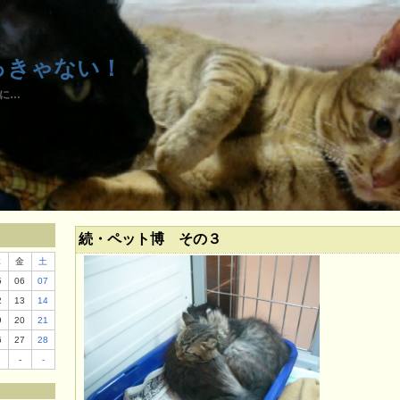
っきゃない！
に…
月
続・ペット博 その３
木
金
土
5
06
07
2
13
14
9
20
21
6
27
28
-
-