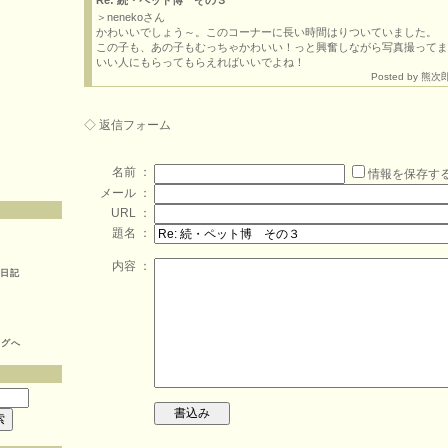
Re: 続・ペット博 その３
＞nenekoさん
かわいいでしょう～。このコーナーに長い時間はりついていました。
この子も、あの子もむっちゃかわいい！っと興奮しながら写真撮ってま
いい人にもらってもらえればいいでよね！
Posted by 熊次郎 
◇ 返信フォーム
名前 ：
情報を保存す
メール ：
URL ：
題名 ：
内容 ：
然日記
ログへ