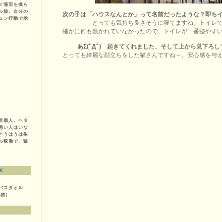
イ場面を撮ら
ル猫。自分の
次の子は「ハウスなんとか」って名前だったような？即ち
ュン行動で示
とっても気持ち良さそうに寝てますね。トイレ
確かに何も敷かれていなかったので、トイレが一番寝やす
あΣ(ﾟДﾟ) 起きてくれました、そして上から見下ろ
とっても綺麗な顔立ちをした猫さんですね～。安心感を与
京都人。ヘタ
悪い人はいな
とうはうは生
ル稼働で、猫
K
バスタオル
猫]