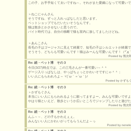
この子、お手手短くて太いですね～。それがまた愛嬌になって可愛いで
＞ねこにゃんさん
そうですね、ずっと入れっぱなしだと思います。
ペットショップでもだいたいそうなんです。
猫は散歩とかさせないと思うので。
バイト時代では、自分の独断で猫も室内に放してましたけどね。
＞あんこさん
長毛の子はゴージャスに見えて綺麗で、短毛の子はシルエットが綺麗で
そうそう、どちらも可愛いんです！猫はみーんな可愛いんです！（*´д｀
Posted by 熊次郎 
Re: 続・ペット博 その３
今日(3/27)時点では、この三毛さんが一番可愛い～＾＾
ゲージ入りっぱなしは、やっぱちょっとかわいそですにゃ＾＾；
いい人にもらわれろよ～ヾ(´ω｀＝´ω｀)ﾉ
Posted by
かずも
Re: 続・ペット博 その３
＞かずもぐさん
本当にいい人にもらわれるように願ってますよー。みんな可愛いですよ(
やはり猫といえど、散歩というか広いところでジャンプしたりと遊びた
Posted by 熊次郎 
Re: 続・ペット博 その３
んふ～～、どの子もかわえぇぇ。
みんないい人にかわいがってもらうんだよ～っ
Posted by
nenek