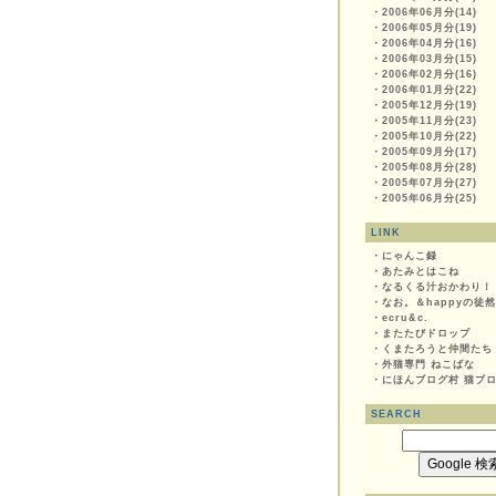
・
2006年06月分(14)
・
2006年05月分(19)
・
2006年04月分(16)
・
2006年03月分(15)
・
2006年02月分(16)
・
2006年01月分(22)
・
2005年12月分(19)
・
2005年11月分(23)
・
2005年10月分(22)
・
2005年09月分(17)
・
2005年08月分(28)
・
2005年07月分(27)
・
2005年06月分(25)
LINK
・
にゃんこ録
・
あたみとはこね
・
なるくる汁おかわり！
・
なお。＆happyの徒
・
ecru&c.
・
またたびドロップ
・
くまたろうと仲間たち
・
外猫専門 ねこばな
・
にほんブログ村 猫ブ
SEARCH