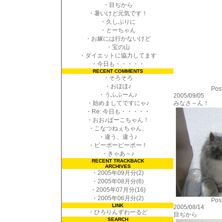
・
目ぢから
・
暑いけど元気です！
・
久しぶりに
・
とーちゃん
・
お嫁には行かないけど
・
宝の山
・
ダイエットに協力してます
・
今日も・・・・・
RECENT COMMENTS
・
そろそろ
・
おほほ♪
Post
・
うふふーん♪
2005/09/05
・
始めましてですにゃ♪
みなさ～ん！
・
Re: 今日も・・・・・
・
おお♪ぱーこちゃん！
・
こなつねぇちゃん、
・
違う、違う♪
・
ピーポーピーポー！
・
きゃあ～♪
RECENT TRACKBACK
ARCHIVES
・
2005年09月分(2)
・
2005年08月分(6)
・
2005年07月分(16)
・
2005年06月分(2)
Post
LINK
2005/08/14
・
ひろりんずわーるど
目ぢから
SEARCH