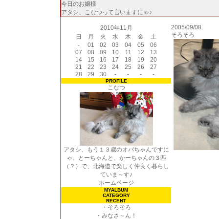
今日のお嬢様
アタシ、こなつって言いますにゃ♪
2005/09/08
2010年11月
そろそろ
日
月
火
水
木
金
土
-
01
02
03
04
05
06
07
08
09
10
11
12
13
14
15
16
17
18
19
20
21
22
23
24
25
26
27
28
29
30
-
-
-
-
PROFILE
こなつ
アタシ、もう１３歳のオバちゃんですに
ゃ。とーちゃんと、かーちゃんの３匹
（？）で、北海道で楽しく仲良く暮らし
ていま～す♪
ホームページ
MYALBUM
CATEGORY
RECENT
・
そろそろ
・
みなさ～ん！