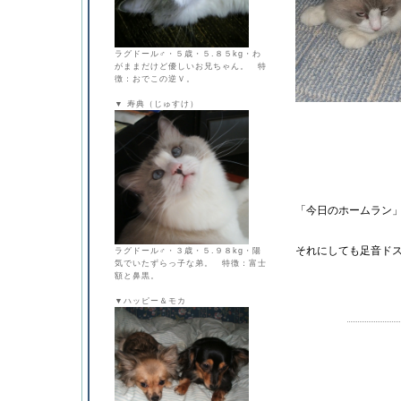
ラグドール♂・５歳・５.８５kg・わ
がままだけど優しいお兄ちゃん。 特
徴：おでこの逆Ｖ。
▼ 寿典（じゅすけ）
「今日のホームラン
それにしても足音ドスドス
ラグドール♂・３歳・５.９８kg・陽
気でいたずらっ子な弟。 特徴：富士
額と鼻黒。
▼ハッピー＆モカ