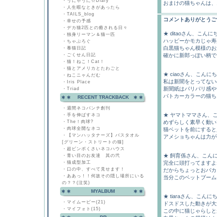
・
うにゃうに☆Diary
おまけの猫ちゃんは、
・
人生暇なときがあったら
・
TAILS_blog
コメントありがとうご
・
幸せの予感
・
デカ猫2匹との癒される日々
★ ditaoさん、こんに
・
独身リーマン＆猫一匹
ハッピーかモカじゃ寿
・
ちゃぶろぐ
白黒猫ちゃん模様のお
・
養猫日記
・
ごくせん日記
確かに新郎っぽい柄です
・
猫！ねこ！Cat！
・
猫とアメリカとたわごと
★ ciaoさん、こんに
・
ねこニャんだむ
私は新聞をとってない
・
Iris Place
新聞紙はパリパリ感や
・
Triad
パトカーカラーの猫ちゃ
RECENT TRACKBACK
・
週間ネコパンチ創刊
★ ヤマトママさん、
・
手を伸ばすネコ
・
The！肉球?
めずらしく素早く動いて
・
肉球全開なネコ
猫ベットを前にすると
・
【マンハッタナーズ】バスタオル
アメショちゃんは力が強
[グリーン・ストリートの猫]
・
超ビンボくさいネコハウス
★ 飼育係さん、こん
・
青い目のお友達 其の弐
・
猫成型加工
完全に頭打ってますよね
・
口の中、すべて見せます！
だからちょっとおバカ
・
ああっ！！何故その隠し場所にいる
当分このベットブーム
の？？(泣笑)
MYALBUM
★ tiaraさん、こんに
・
マイムービー(21)
ドスドスした動きが大迫
・
マイフォト(15)
この中に猫じゃらしとか