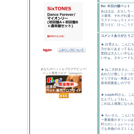
Re: 今日の猫ベット
あははは。おもしろ～
３連発、それぞれ違っ
ラグドールってイメー
思うけど、けっこうド
コメントありがとうご
★ 白雪さん、こんに
力がありあまってるんで
普段は大人しい方なん
いやぁ、タキシードち
あなたのペットもブログデビュー!
★ ねこ大好きさん、
ペット専用ブログ「pelogoo!」
あれだけ激しくぶつか
そうですね～寿典より
座布団裏返しのワザ、見
★ supple40さん、
なんでしょうねぇ。。
これ以上過激になられる
★ ちいさん、こんに
一番最後のダッシュはか
狩りのシミュレーショ
でも本物のネズミくん