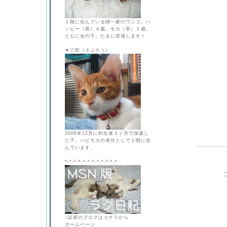
１階に住んでいる姉一家のワンコ。ハ
ッピー（黒）４歳。モカ（茶）１歳。
ともに女の子。たまに登場します！
▼三郎（さぶろう）
2006年12月に約生後３ヶ月で保護し
た子。ハピモカの弟分として１階に住
んでいます。
*-*-*-*-*-*-*-*-*-*-*-*
↓以前のブログはコチラから
ホームページ