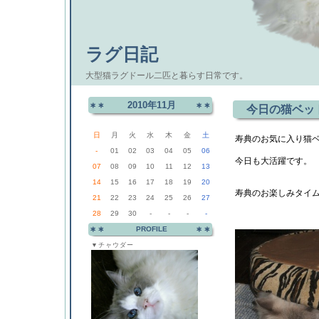
ラグ日記
大型猫ラグドール二匹と暮らす日常です。
2010年11月
今日の猫ベッ
日
月
火
水
木
金
土
寿典のお気に入り猫
-
01
02
03
04
05
06
今日も大活躍です。
07
08
09
10
11
12
13
14
15
16
17
18
19
20
寿典のお楽しみタイ
21
22
23
24
25
26
27
28
29
30
-
-
-
-
PROFILE
▼チャウダー