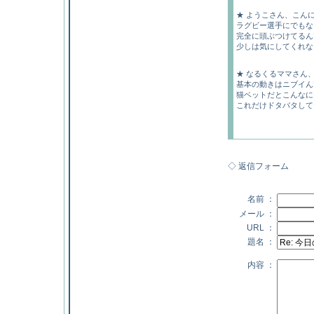
★ ようこさん、こん
ラグビー選手にでもなる
完全に頭ぶつけてるん
少しは気にしてくれない
★ なるくるママさん
基本の動きはニブイんです
猫ベットだとこんなにい
これだけドタバタしてた
◇ 返信フォーム
名前 ：
メール ：
URL ：
題名 ：
内容 ：