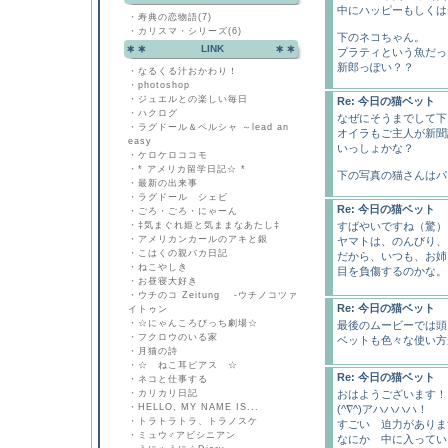
中にハッピーもしくは
・
寿典の恋物語(7)
・
カリスマ・シリーズ(6)
下のネコちゃん。
LINK
プラティという魚だっ
新郎っぽい？？
・
なるくる汁おかわり！
・
photoshop
・
ジュエルとの楽しい毎日
Re: 今日の猫ベット
・
ハクログ
なぜにそうまでして下
・
ラグドール＆ペルシャ ～lead an
オイラもご主人が新聞
easy
いっしょかな？
・
ケロケロココモ
・
* アメリカ留学日記☆ *
下の写真の猫さんはパ
・
最新の出来事
・
ラグドール シェビ
Re: 今日の猫ベット
・
ごろ・ごろ・にゃーん
・
‡気まぐれ姫と気ままなあたし‡
すばやいですね（驚）
・
アメリカンカールのアキと銀
ヤマトは、のんびり、
・
こはくの親バカ日記
だから、いつも、お姉
・
ねこやしき
目を負傷するのかな。
・
お昼寝大好き
・
ウチのコ Zeitung -ウチノコツァ
Re: 今日の猫ベット
イトゥン
・
☆にゃんころびっち劇場☆
最後のムービーでは頭
・
フクロウのいる家
ベットも色々な使い方が
・
月猫の詩
・
☆ ねこ耳ピアス ☆
Re: 今日の猫ベット
・
ネコと仕事する
・
カリカリ日記
おはようございます！
・
HELLO, MY NAME IS...
(^∇^)アハハハハ！
・
トラトラトラ、トラノスケ
すごい 迫力がありま
・
ミュウ♂アビシニアン
なにか 中に入ってい