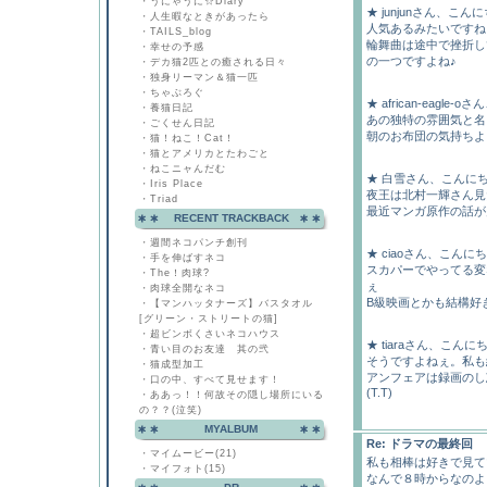
・
うにゃうに☆Diary
★ junjunさん、こん
・
人生暇なときがあったら
人気あるみたいですね～
・
TAILS_blog
輪舞曲は途中で挫折し
・
幸せの予感
の一つですよね♪
・
デカ猫2匹との癒される日々
・
独身リーマン＆猫一匹
・
ちゃぶろぐ
★ african-eagle
・
養猫日記
あの独特の雰囲気と名
・
ごくせん日記
朝のお布団の気持ちよ
・
猫！ねこ！Cat！
・
猫とアメリカとたわごと
・
ねこニャんだむ
★ 白雪さん、こんに
・
Iris Place
夜王は北村一輝さん見
・
Triad
最近マンガ原作の話が多
RECENT TRACKBACK
・
週間ネコパンチ創刊
★ ciaoさん、こんに
・
手を伸ばすネコ
スカパーでやってる変
・
The！肉球?
ぇ
・
肉球全開なネコ
B級映画とかも結構好
・
【マンハッタナーズ】バスタオル
[グリーン・ストリートの猫]
・
超ビンボくさいネコハウス
★ tiaraさん、こんに
・
青い目のお友達 其の弐
そうですよねぇ。私も
・
猫成型加工
アンフェアは録画のし
・
口の中、すべて見せます！
(T.T)
・
ああっ！！何故その隠し場所にいる
の？？(泣笑)
MYALBUM
Re: ドラマの最終回
・
マイムービー(21)
私も相棒は好きで見て
・
マイフォト(15)
なんで８時からなのよっ