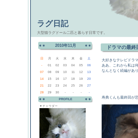
ラグ日記
大型猫ラグドール二匹と暮らす日常です。
2010年11月
ドラマの最終
日
月
火
水
木
金
土
大好きなテレビドラ
ああ、これから私は何を
-
01
02
03
04
05
06
なんとなく続編があ
07
08
09
10
11
12
13
14
15
16
17
18
19
20
21
22
23
24
25
26
27
28
29
30
-
-
-
-
寿典くんも最終回が
PROFILE
▼チャウダー