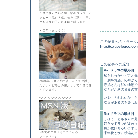
１階に住んでいる姉一家のワンコ。ハ
ッピー（黒）４歳。モカ（茶）１歳。
ともに女の子。たまに登場します！
▼三郎（さぶろう）
この記事へのトラック
http://cat.pelogoo.c
この記事への返信
Re: ドラマの最終回
私もしっかりビデオ録
『刑事貴族』の時から
2006年12月に約生後３ヶ月で保護し
寺脇さんは私の通勤沿
た子。ハピモカの弟分として１階に住
なんだかあのままの方で
んでいます。
いや～うれしいな、と
*-*-*-*-*-*-*-*-*-*-*-*
次回があるのを楽しみに(*
Re: ドラマの最終回
ほほう、ともさんの趣
好きなドラマが終わっ
気が抜けちゃいますよ
↓以前のブログはコチラから
半年後とかに続編ある
ホームページ