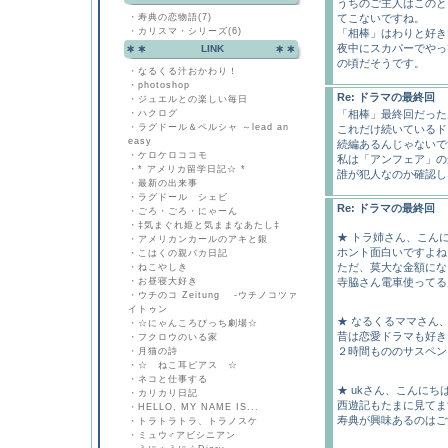
うちのご主人はこのと
・
寿典の恋物語(7)
てこないですね。
・
カリスマ・シリーズ(6)
「相棒」はわりと好き
夜中にスカパーでやっ
LINK
の頃だそうです。
・
なるくる汁おかわり！
・
photoshop
Re: ドラマの最終回
・
ジュエルとの楽しい毎日
・
ハクログ
「相棒」最終回だった
・
ラグドール＆ペルシャ ～lead an
これだけ続いているド
easy
続編あるんじゃないで
・
ケロケロココモ
私は「アンフェア」の
・
* アメリカ留学日記☆ *
誰が犯人なのか確認し
・
最新の出来事
・
ラグドール シェビ
Re: ドラマの最終回
・
ごろ・ごろ・にゃーん
・
‡気まぐれ姫と気ままなあたし‡
★ トラ姉さん、こん
・
アメリカンカールのアキと銀
ホント面白いですよね♪
・
こはくの親バカ日記
ただ、莫大な金額にな
・
ねこやしき
・
お昼寝大好き
寺脇さん電車使ってるん
・
ウチのコ Zeitung -ウチノコツァ
イトゥン
★ なるくるママさん
・
☆にゃんころびっち劇場☆
昔は恋愛ドラマも好き
・
フクロウのいる家
２時間もののサスペンス
・
月猫の詩
・
☆ ねこ耳ピアス ☆
・
ネコと仕事する
★ ukさん、こんにち
・
カリカリ日記
西遊記もたまに見てます
・
HELLO, MY NAME IS...
寿典が興味あるのはご飯
・
トラトラトラ、トラノスケ
・
ミュウ♂アビシニアン