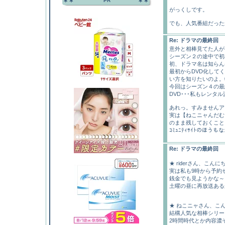
PR
がっくしです。
でも、人気番組だった
Re: ドラマの最終回
意外と相棒見てた人が
シーズン２の途中で初
初、ドラマ名は知らん
最初からDVD化して
い方を知りたいのよ。
今回はシーズン４の最
DVD･･･私もレンタ
あれっ。すみませんア
実は【ねこニャんだむ
のまま残しておくこと
ｺﾐｭﾆﾃｨｻｲﾄのほ
Re: ドラマの最終回
★ riderさん、こんに
実は私も9時から予約セ
銭金でも見ようかな～
土曜の昼に再放送あるか
★ ねこニャさん、こ
結構人気な相棒シリーズ
2時間時代とか内容濃