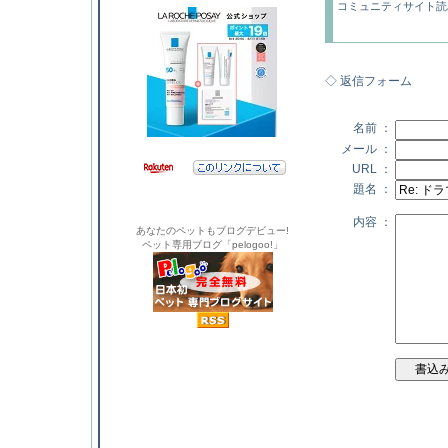
コミュニティサイト読
◇ 返信フォーム
名前 ：
メール ：
URL ：
題名 ：
内容 ：
あなたのペットもブログデビュー!
ペット専用ブログ「pelogoo!」