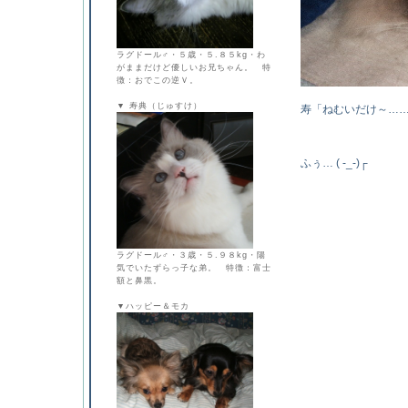
ラグドール♂・５歳・５.８５kg・わ
がままだけど優しいお兄ちゃん。 特
徴：おでこの逆Ｖ。
▼ 寿典（じゅすけ）
寿「ねむいだけ～…
ふぅ… ( -_-)┌
ラグドール♂・３歳・５.９８kg・陽
気でいたずらっ子な弟。 特徴：富士
額と鼻黒。
▼ハッピー＆モカ