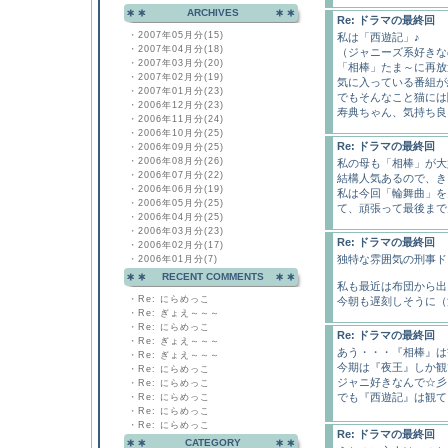
ARCHIVES
Re: ドラマの最終回
・
2007年05月分(15)
私は「西遊記」♪
・
2007年04月分(18)
（ジャニーズ系好きな
・
2007年03月分(20)
「相棒」たま～に再放
・
2007年02月分(19)
気に入っている番組が
・
2007年01月分(23)
でもそんなこと猫には
・
2006年12月分(23)
寿典ちゃん、気持ち良
・
2006年11月分(24)
・
2006年10月分(25)
Re: ドラマの最終回
・
2006年09月分(25)
・
2006年08月分(26)
私の母も「相棒」が大
・
2006年07月分(22)
結構人気あるので、き
・
2006年06月分(19)
私は今回「輪舞曲」を
・
2006年05月分(25)
て、頑張って最後まで
・
2006年04月分(25)
・
2006年03月分(23)
Re: ドラマの最終回
・
2006年02月分(17)
独特な雰囲気の刑事ド
・
2006年01月分(7)
RECENT COMMENTS
私も最近は布団から出
・
Re: にらめっこ
今朝も遅刻しそうに（
・
Re: ぎょえ～～～
・
Re: にらめっこ
Re: ドラマの最終回
・
Re: ぎょえ～～～
あう・・・『相棒』は
・
Re: ぎょえ～～～
今期は『夜王』しか観
・
Re: にらめっこ
ジャニ好きなんで☆彡
・
Re: にらめっこ
でも『西遊記』は観て
・
Re: にらめっこ
・
Re: にらめっこ
・
Re: にらめっこ
Re: ドラマの最終回
CATEGORY